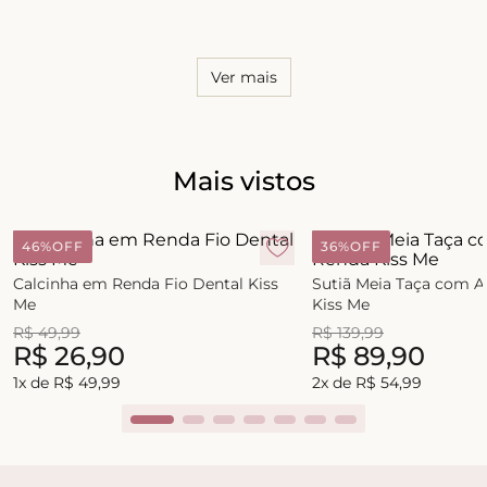
8
º
short doll
9
º
biquini
Ver mais
10
º
calcinha
Mais vistos
46%
OFF
36%
OFF
Calcinha em Renda Fio Dental Kiss
Sutiã Meia Taça com 
Me
Kiss Me
R$
49
,
99
R$
139
,
99
R$
26
,
90
R$
89
,
90
1
x de
R$
49
,
99
2
x de
R$
54
,
99