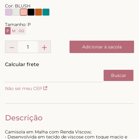
Cor:
BLUSH
8
º
short doll
9
º
biquini
Tamanho:
P
10
º
calcinha
P
M
GG
－
＋
Adicionar à sacola
Não sei meu CEP
Descrição
Camisola em Malha com Renda Viscow;
• Desenvolvida em tecido de viscose com toque macio e