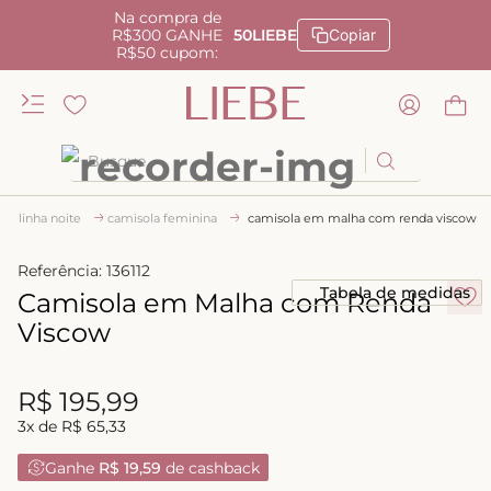
Na compra de
R$300 GANHE
50LIEBE
Copiar
R$50 cupom:
Busque
TERMOS MAIS BUSCADOS
linha noite
camisola feminina
camisola em malha com renda viscow
1
º
kiss me
Referência
:
136112
2
º
camisola
Tabela de medidas
Camisola em Malha com Renda
3
º
sutiã
Viscow
4
º
calcinha renda
R$
195
,
99
5
º
anatomic
3
x de
R$
65
,
33
6
º
calcinha alta
Ganhe
R$ 19,59
de cashback
7
º
triangulo