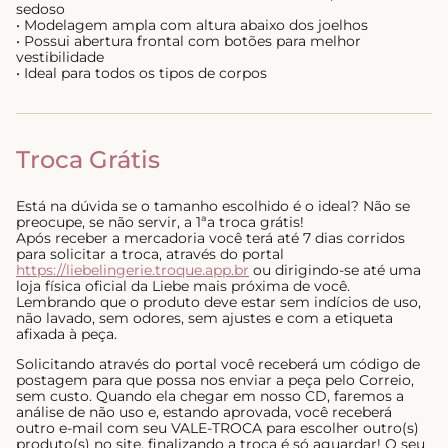
sedoso
• Modelagem ampla com altura abaixo dos joelhos
• Possui abertura frontal com botões para melhor
vestibilidade
• Ideal para todos os tipos de corpos
Troca Grátis
Está na dúvida se o tamanho escolhido é o ideal? Não se
preocupe, se não servir, a 1ªa troca grátis!
Após receber a mercadoria você terá até 7 dias corridos
para solicitar a troca, através do portal
https://liebelingerie.troque.app.br
ou dirigindo-se até uma
loja física oficial da Liebe mais próxima de você.
Lembrando que o produto deve estar sem indícios de uso,
não lavado, sem odores, sem ajustes e com a etiqueta
afixada à peça.
Solicitando através do portal você receberá um código de
postagem para que possa nos enviar a peça pelo Correio,
sem custo. Quando ela chegar em nosso CD, faremos a
análise de não uso e, estando aprovada, você receberá
outro e-mail com seu VALE-TROCA para escolher outro(s)
produto(s) no site, finalizando a troca é só aguardar! O seu