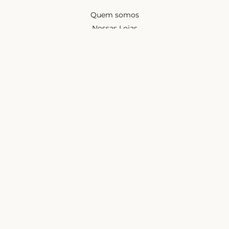
Quem somos
Nossas Lojas
Seja uma Creator
Quero Revender
Portal dos revendedores
Chá de Lingerie
Trabalhe conosco
Blog
Liebe na mídia
Ajuda e suporte
Minha conta
Política de privacidade
Trocas e devoluções
Frete e entregas
Mapa do site
Contatos