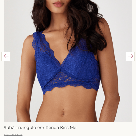
Sutiã Triângulo em Renda Kiss Me
R$
99
,
99