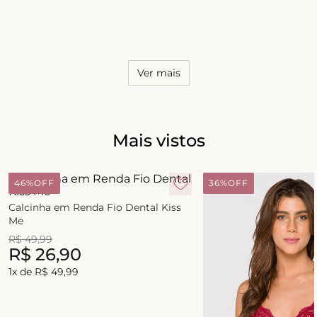
8
º
short doll
9
º
biquini
10
º
calcinha
Ver mais
Mais vistos
46%
OFF
36%
OFF
Calcinha em Renda Fio Dental Kiss
Me
R$
49
,
99
R$
26
,
90
1
x de
R$
49
,
99