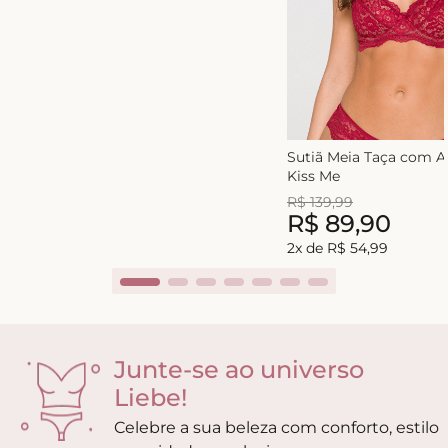
Sutiã Meia Taça com 
Kiss Me
R$
139
,
99
R$
89
,
90
2
x de
R$
54
,
99
Junte-se ao universo
Liebe!
Celebre a sua beleza com conforto, estilo