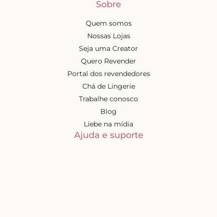
Sobre
Quem somos
Nossas Lojas
Seja uma Creator
Quero Revender
Portal dos revendedores
Chá de Lingerie
Trabalhe conosco
Blog
Liebe na mídia
Ajuda e suporte
Minha conta
Política de privacidade
Trocas e devoluções
Frete e entregas
Mapa do site
Contatos