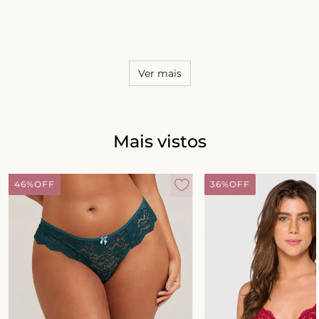
8
º
short doll
9
º
biquini
10
º
calcinha
Ver mais
Mais vistos
46%
OFF
36%
OFF