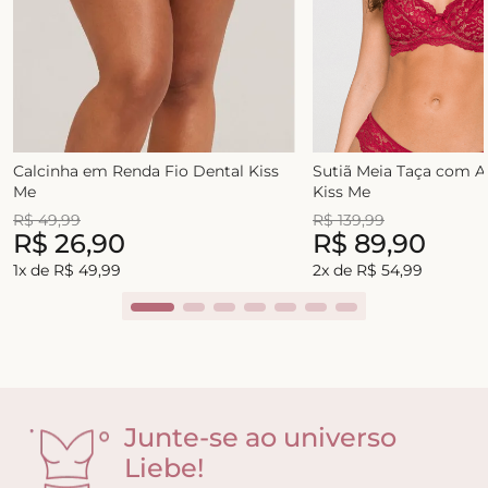
Calcinha em Renda Fio Dental Kiss
Sutiã Meia Taça com 
Me
Kiss Me
R$
49
,
99
R$
139
,
99
R$
26
,
90
R$
89
,
90
1
x de
R$
49
,
99
2
x de
R$
54
,
99
Junte-se ao universo
Liebe!