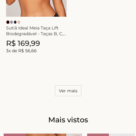
Sutiã Ideal Meia Taça Lift
Biodegradável - Taças B, C,
D e DD
R$
169
,
99
3
x de
R$
56
,
66
Ver mais
Mais vistos