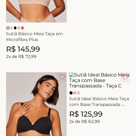
Sutiã Básico Meia Taça em
Microfibra Plus
R$
145
,
99
2
x de
R$
72
,
99
Sutiã Ideal Básico Meia Taça
com Base Transpassada -
Taça C
R$
125
,
99
2
x de
R$
62
,
99