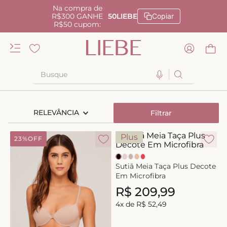
Na compra de
R$300 GANHE
50LIEBE
Copiar
R$50 cupom:
Busque
TERMOS MAIS BUSCADOS
RELEVÂNCIA
Filtrar
1
º
kiss me
2
º
camisola
Plus
23%
OFF
3
º
sutiã
Sutiã Meia Taça Plus Decote
4
º
calcinha renda
Em Microfibra
5
º
calcinha alta
R$
209
,
99
6
º
anatomic
4
x de
R$
52
,
49
7
º
biquini