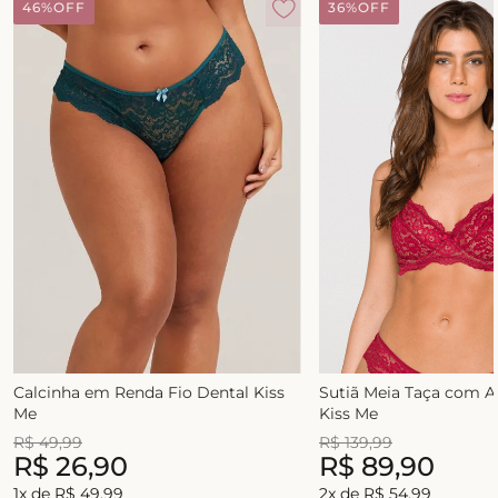
46%
OFF
36%
OFF
Calcinha em Renda Fio Dental Kiss
Sutiã Meia Taça com 
Me
Kiss Me
R$
49
,
99
R$
139
,
99
R$
26
,
90
R$
89
,
90
1
x de
R$
49
,
99
2
x de
R$
54
,
99