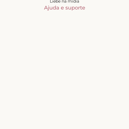
Liebe na mídia
Ajuda e suporte
Minha conta
Política de privacidade
Trocas e devoluções
Frete e entregas
Mapa do site
Contatos
Atendimento de segunda à
sexta-feira das 9h às 17h
(exceto feriados)
📧
sac@liebelingerie.com.br
Pagamento
Segurança