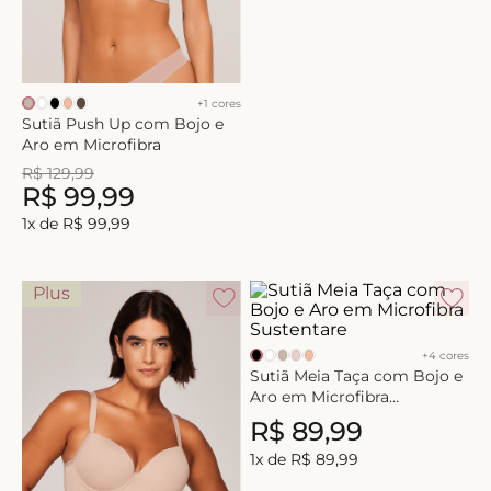
8
º
triangulo
9
º
short doll
10
º
plus
+
1
cores
Sutiã Push Up com Bojo e
Aro em Microfibra
R$
129
,
99
R$
99
,
99
1
x de
R$
99
,
99
Plus
+
4
cores
Sutiã Meia Taça com Bojo e
Aro em Microfibra
Sustentare
R$
89
,
99
1
x de
R$
89
,
99