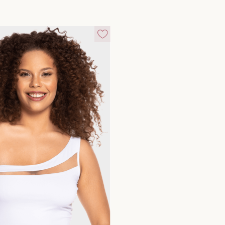
10
º
calcinha