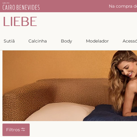
r
Na compra d
Sutiã
Calcinha
Body
Modelador
Acessó
Filtros