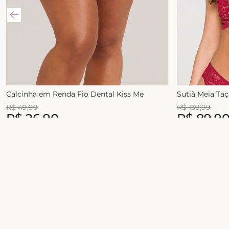
Calcinha em Renda Fio Dental Kiss Me
Sutiã Meia Ta
R$
49
,
99
R$
139
,
99
R$
26
,
90
R$
89
,
9
1
x de
R$
49
,
99
2
x de
R$
54
,
99
Junte-se ao universo Liebe!
Celebre a sua beleza com conforto, estilo e