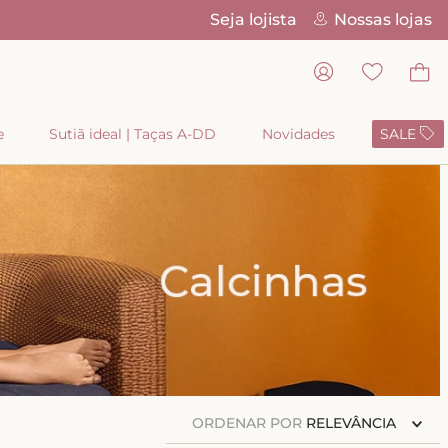
Seja lojista
Nossas lojas
Pix Parc
e
Sutiã ideal | Taças A-DD
Novidades
SALE
ORDENAR POR
RELEVÂNCIA