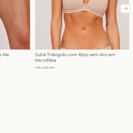
ss Me
Sutiã Triângulo com Bojo sem Aro em
Microfibra
R$
129
,
99
R$
99
,
99
1
x de
R$
99
,
99
E-mail
ASSINAR