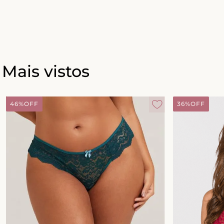
Mais vistos
46%
OFF
36%
OFF