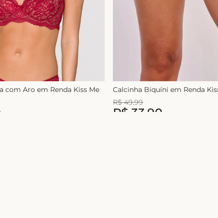
ça com Aro em Renda Kiss Me
Calcinha Biquíni em Renda Ki
R$
49
,
99
0
R$
33
,
90
1
x de
R$
49
,
99
Nome