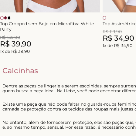
Top Cropped sem Bojo em Microfibra White
Top Assimétric
Party
R$
119
,
90
R$
34
,
90
R$
139
,
90
R$
39
,
90
1
x de
R$
34
,
90
1
x de
R$
39
,
90
Calcinhas
Dentre as peças de lingerie a serem escolhidas, sempre surg
quem busca a peça ideal. Na Liebe, você pode encontrar diferen
Existe uma peça que não pode faltar no guarda-roupa feminino
camada de proteção contra os tecidos das roupas mais justas 
No entanto, além de fornecerem proteção, elas são peças que,
e, ao mesmo tempo, sensual. Por essa razão, é necessário conh