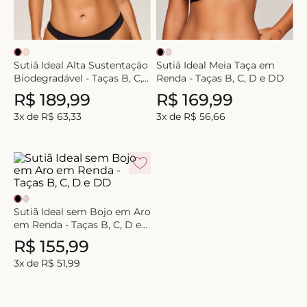
Sutiã Ideal Alta Sustentação
Sutiã Ideal Meia Taça em
Biodegradável - Taças B, C,
Renda - Taças B, C, D e DD
D e DD
R$
189
,
99
R$
169
,
99
3
x de
R$
63
,
33
3
x de
R$
56
,
66
Sutiã Ideal sem Bojo em Aro
em Renda - Taças B, C, D e
DD
R$
155
,
99
3
x de
R$
51
,
99