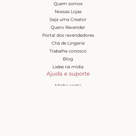
Quem somos
Nossas Lojas
Seja uma Creator
Quero Revender
Portal dos revendedores
Chá de Lingerie
Trabalhe conosco
Blog
Liebe na mídia
Ajuda e suporte
Minha conta
Política de privacidade
Política de cashback
Trocas e devoluções
Frete e entregas
Mapa do site
Contatos