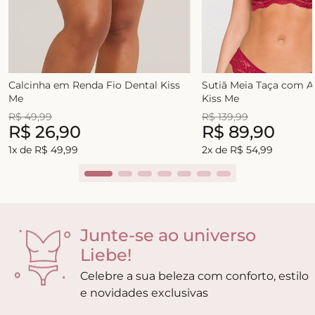
Calcinha em Renda Fio Dental Kiss
Sutiã Meia Taça com 
Me
Kiss Me
R$
49
,
99
R$
139
,
99
R$
26
,
90
R$
89
,
90
1
x de
R$
49
,
99
2
x de
R$
54
,
99
Junte-se ao universo
Liebe!
Celebre a sua beleza com conforto, estilo
e novidades exclusivas