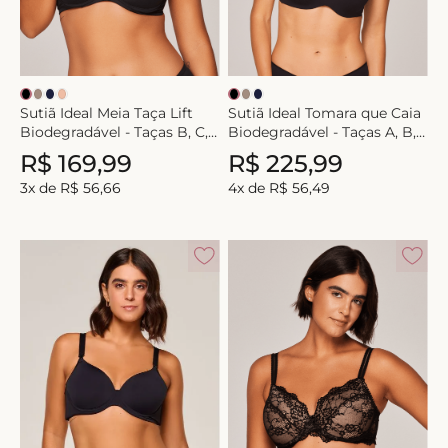
8
º
short doll
9
º
biquini
10
º
calcinha
Sutiã Ideal Meia Taça Lift
Sutiã Ideal Tomara que Caia
Biodegradável - Taças B, C,
Biodegradável - Taças A, B,
D e DD
C, D e DD
R$
169
,
99
R$
225
,
99
3
x de
R$
56
,
66
4
x de
R$
56
,
49