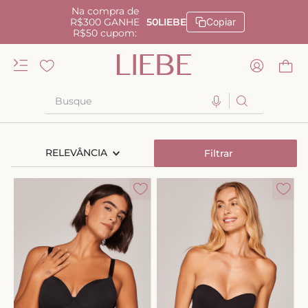
Na compra de
R$300 GANHE
50LIEBE
Copiar
R$50 cupom:
Busque
TERMOS MAIS BUSCADOS
RELEVÂNCIA
Filtrar
1
º
kiss me
2
º
camisola
3
º
sutiã
4
º
calcinha renda
5
º
anatomic
6
º
calcinha alta
7
º
triangulo