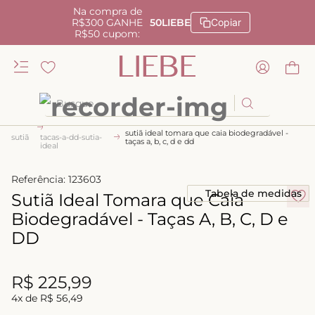
Na compra de
R$300 GANHE
50LIEBE
Copiar
R$50 cupom:
Busque
sutiã ideal tomara que caia biodegradável -
TERMOS MAIS BUSCADOS
sutiã
tacas-a-dd-sutia-
taças a, b, c, d e dd
ideal
1
º
kiss me
Referência
:
123603
2
º
camisola
Tabela de medidas
Sutiã Ideal Tomara que Caia
3
º
sutiã
Biodegradável - Taças A, B, C, D e
4
º
calcinha renda
DD
5
º
anatomic
R$
225
,
99
6
º
calcinha alta
4
x de
R$
56
,
49
7
º
triangulo