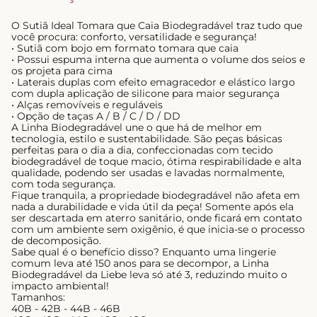
O Sutiã Ideal Tomara que Caia Biodegradável traz tudo que
você procura: conforto, versatilidade e segurança!
• Sutiã com bojo em formato tomara que caia
• Possui espuma interna que aumenta o volume dos seios e
os projeta para cima
• Laterais duplas com efeito emagracedor e elástico largo
com dupla aplicação de silicone para maior segurança
• Alças removíveis e reguláveis
• Opção de taças A / B / C / D / DD
A Linha Biodegradável une o que há de melhor em
tecnologia, estilo e sustentabilidade. São peças básicas
perfeitas para o dia a dia, confeccionadas com tecido
biodegradável de toque macio, ótima respirabilidade e alta
qualidade, podendo ser usadas e lavadas normalmente,
com toda segurança.
Fique tranquila, a propriedade biodegradável não afeta em
nada a durabilidade e vida útil da peça! Somente após ela
ser descartada em aterro sanitário, onde ficará em contato
com um ambiente sem oxigênio, é que inicia-se o processo
de decomposição.
Sabe qual é o benefício disso? Enquanto uma lingerie
comum leva até 150 anos para se decompor, a Linha
Biodegradável da Liebe leva só até 3, reduzindo muito o
impacto ambiental!
Tamanhos:
40B - 42B - 44B - 46B