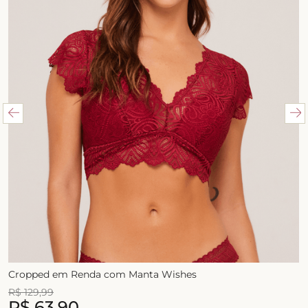
Cropped em Renda com Manta Wishes
R$
129
,
99
R$
63
,
90