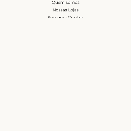
Quem somos
Nossas Lojas
Seja uma Creator
Quero Revender
Portal dos revendedores
Chá de Lingerie
Trabalhe conosco
Blog
Liebe na mídia
Ajuda e suporte
Minha conta
Política de privacidade
Política de cashback
Trocas e devoluções
Frete e entregas
Mapa do site
Contatos