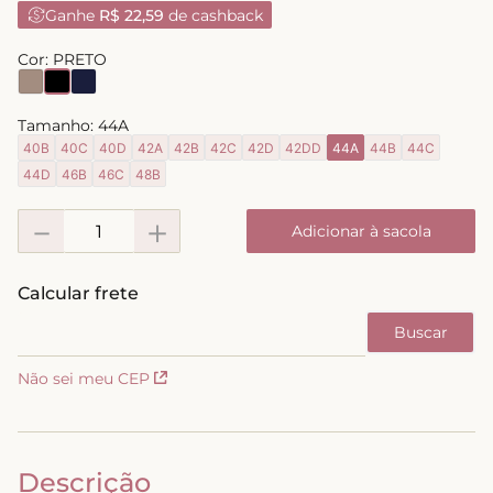
Ganhe
R$ 22,59
de cashback
8
º
short doll
Cor:
PRETO
9
º
biquini
10
º
calcinha
Tamanho:
44A
40B
40C
40D
42A
42B
42C
42D
42DD
44A
44B
44C
44D
46B
46C
48B
－
＋
Adicionar à sacola
Não sei meu CEP
Descrição