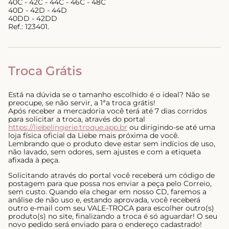
40C - 42C - 44C - 46C - 48C
40D - 42D - 44D
40DD - 42DD
Ref.: 123401.
Troca Grátis
Está na dúvida se o tamanho escolhido é o ideal? Não se
preocupe, se não servir, a 1ªa troca grátis!
Após receber a mercadoria você terá até 7 dias corridos
para solicitar a troca, através do portal
https://liebelingerie.troque.app.br
ou dirigindo-se até uma
loja física oficial da Liebe mais próxima de você.
Lembrando que o produto deve estar sem indícios de uso,
não lavado, sem odores, sem ajustes e com a etiqueta
afixada à peça.
Solicitando através do portal você receberá um código de
postagem para que possa nos enviar a peça pelo Correio,
sem custo. Quando ela chegar em nosso CD, faremos a
análise de não uso e, estando aprovada, você receberá
outro e-mail com seu VALE-TROCA para escolher outro(s)
produto(s) no site, finalizando a troca é só aguardar! O seu
novo pedido será enviado para o endereço cadastrado!