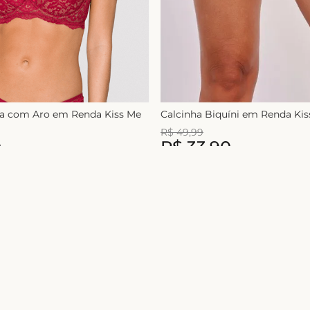
ça com Aro em Renda Kiss Me
Calcinha Biquíni em Renda Ki
R$
49
,
99
0
R$
33
,
90
1
x de
R$
49
,
99
Nome
Ao se cadastrar você concorda