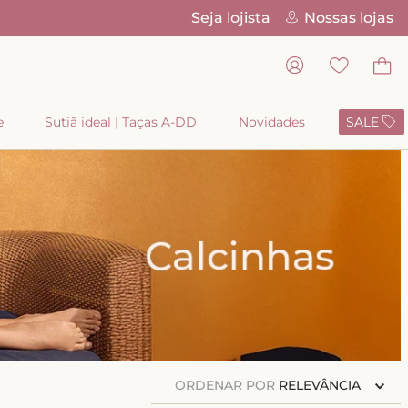
Seja lojista
Nossas lojas
Pix Parc
e
Sutiã ideal | Taças A-DD
Novidades
SALE
ORDENAR POR
RELEVÂNCIA