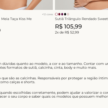
+
12
cores
 Meia Taça Kiss Me
Sutiã Triângulo Rendado Sweet
R$
105
,
99
9
2
x de
R$
52
,
99
em dúvidas quanto ao modelo, a cor e ao tamanho. Contar com u
tes formatos de sutiã, calcinha, cinta, body e muito mais.
 que são as calcinhas. Responsáveis por proteger a região ínt
como calças e shorts.
 quando escolhidas corretamente, podem ajudar a valorizar o co
ecer o seu corpo e saber quais os modelos que possuem melhor c