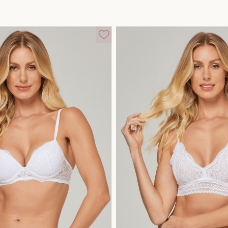
10
º
short doll