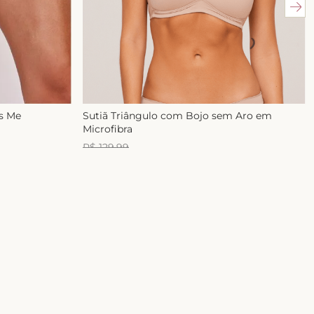
ss Me
Sutiã Triângulo com Bojo sem Aro em
Microfibra
R$
129
,
99
R$
99
,
99
1
x de
R$
99
,
99
E-mail
ASSINAR
 com a nossa
Política de Privacidade