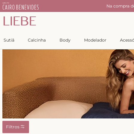
r
Na compra d
Sutiã
Calcinha
Body
Modelador
Acessó
Filtros