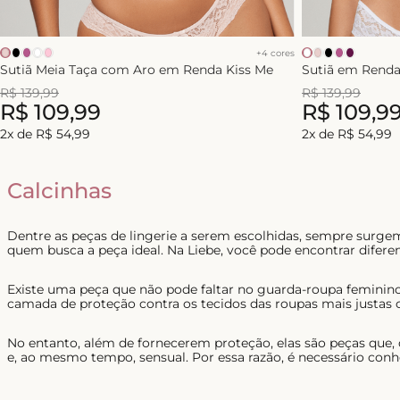
+
4
cores
Sutiã Meia Taça com Aro em Renda Kiss Me
Sutiã em Renda
R$
139
,
99
R$
139
,
99
R$
109
,
99
R$
109
,
9
2
x de
R$
54
,
99
2
x de
R$
54
,
99
Calcinhas
Dentre as peças de lingerie a serem escolhidas, sempre surg
quem busca a peça ideal. Na Liebe, você pode encontrar diferen
Existe uma peça que não pode faltar no guarda-roupa feminino
camada de proteção contra os tecidos das roupas mais justas 
No entanto, além de fornecerem proteção, elas são peças que,
e, ao mesmo tempo, sensual. Por essa razão, é necessário conh