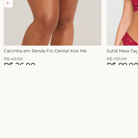
Calcinha em Renda Fio Dental Kiss Me
Sutiã Meia Ta
R$
49
,
99
R$
139
,
99
R$
26
,
90
R$
89
,
9
1
x de
R$
49
,
99
2
x de
R$
54
,
99
Junte-se ao universo Liebe!
Celebre a sua beleza com conforto, estilo e
novidades exclusivas