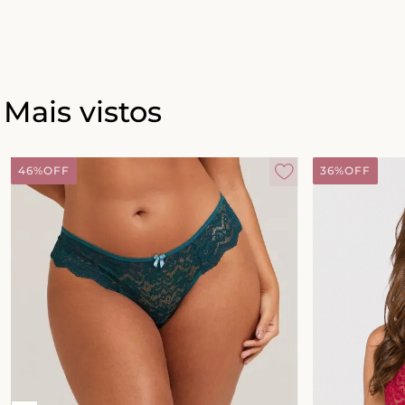
Mais vistos
46%
OFF
36%
OFF