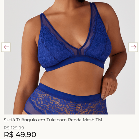
Sutiã Triângulo em Tule com Renda Mesh TM
R$
129
,
99
R$
49
,
90