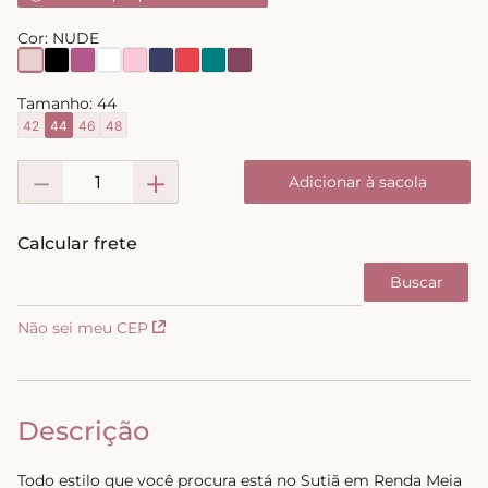
8
º
triangulo
Cor:
NUDE
9
º
short doll
10
º
plus
Tamanho:
44
42
44
46
48
－
＋
Adicionar à sacola
Não sei meu CEP
Descrição
Todo estilo que você procura está no Sutiã em Renda Meia