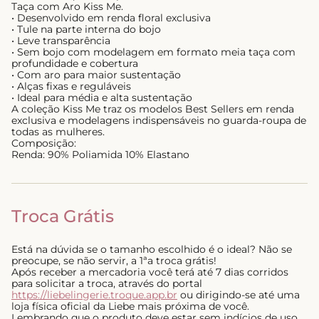
Taça com Aro Kiss Me.
• Desenvolvido em renda floral exclusiva
• Tule na parte interna do bojo
• Leve transparência
• Sem bojo com modelagem em formato meia taça com
profundidade e cobertura
• Com aro para maior sustentação
• Alças fixas e reguláveis
• Ideal para média e alta sustentação
A coleção Kiss Me traz os modelos Best Sellers em renda
exclusiva e modelagens indispensáveis no guarda-roupa de
todas as mulheres.
Composição:
Renda: 90% Poliamida 10% Elastano
Troca Grátis
Está na dúvida se o tamanho escolhido é o ideal? Não se
preocupe, se não servir, a 1ªa troca grátis!
Após receber a mercadoria você terá até 7 dias corridos
para solicitar a troca, através do portal
https://liebelingerie.troque.app.br
ou dirigindo-se até uma
loja física oficial da Liebe mais próxima de você.
Lembrando que o produto deve estar sem indícios de uso,