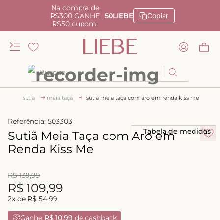
Na compra de
R$300 GANHE
50LIEBE
Copiar
R$50 cupom:
Busque
TERMOS MAIS BUSCADOS
sutiã
meia taça
sutiã meia taça com aro em renda kiss me
1
º
kiss me
Referência
:
503303
2
º
camisola
Tabela de medidas
Sutiã Meia Taça com Aro em
3
º
sutiã
Renda Kiss Me
4
º
calcinha renda
R$
139
,
99
5
º
calcinha alta
R$
109
,
99
6
º
anatomic
2
x de
R$
54
,
99
7
º
biquini
Ganhe
R$ 10,99
de cashback