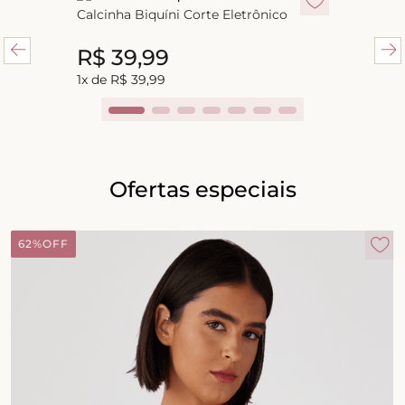
Calcinha Biquíni Corte Eletrônico
R$
39
,
99
R$
39
,
99
1
x de
R$
39
,
99
Ofertas especiais
62%
OFF