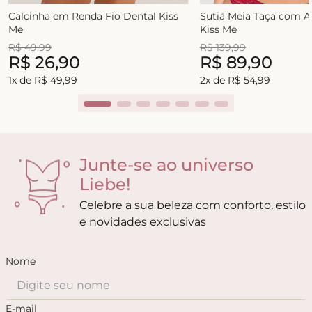
Calcinha em Renda Fio Dental Kiss
Sutiã Meia Taça com 
Me
Kiss Me
R$
49
,
99
R$
139
,
99
R$
26
,
90
R$
89
,
90
1
x de
R$
49
,
99
2
x de
R$
54
,
99
Junte-se ao universo
Liebe!
Celebre a sua beleza com conforto, estilo
e novidades exclusivas
Nome
E-mail