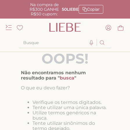
Na compra de
R$300 GANHE
50LIEBE
Copiar
R$50 cupom:
Busque
OOPS!
TERMOS MAIS BUSCADOS
1
º
kiss me
Não encontramos nenhum
2
º
camisola
resultado para "
busca
"
3
º
sutiã
O que eu devo fazer?
4
º
calcinha renda
Verifique os termos digitados.
5
º
anatomic
Tente utilizar uma única palavra.
Utilize termos genéricos na
6
º
calcinha alta
busca.
Tente utilizar sinônimos do
7
º
triangulo
termo desejado.