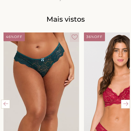
8
º
short doll
9
º
biquini
Mais vistos
10
º
calcinha
46%
OFF
36%
OFF