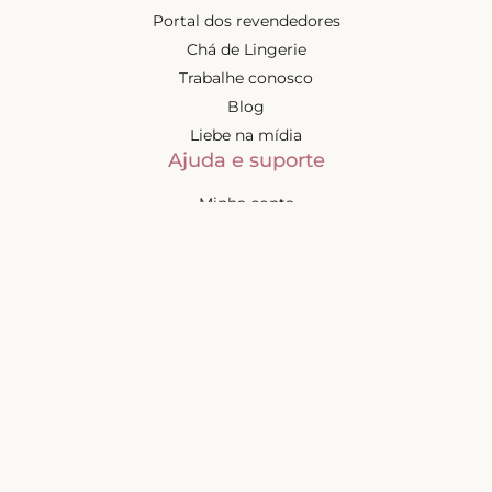
Portal dos revendedores
Chá de Lingerie
Trabalhe conosco
Blog
Liebe na mídia
Ajuda e suporte
Minha conta
Política de privacidade
Política de cashback
Trocas e devoluções
Frete e entregas
Mapa do site
Contatos
Atendimento de segunda à
sexta-feira das 9h às 17h
(exceto feriados)