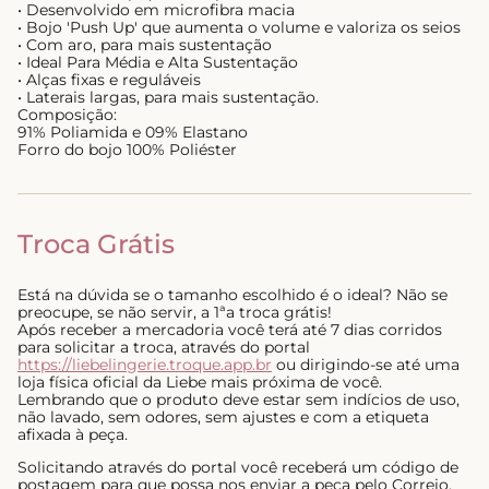
• Desenvolvido em microfibra macia
• Bojo 'Push Up' que aumenta o volume e valoriza os seios
• Com aro, para mais sustentação
• Ideal Para Média e Alta Sustentação
• Alças fixas e reguláveis
• Laterais largas, para mais sustentação.
Composição:
91% Poliamida e 09% Elastano
Forro do bojo 100% Poliéster
Troca Grátis
Está na dúvida se o tamanho escolhido é o ideal? Não se
preocupe, se não servir, a 1ªa troca grátis!
Após receber a mercadoria você terá até 7 dias corridos
para solicitar a troca, através do portal
https://liebelingerie.troque.app.br
ou dirigindo-se até uma
loja física oficial da Liebe mais próxima de você.
Lembrando que o produto deve estar sem indícios de uso,
não lavado, sem odores, sem ajustes e com a etiqueta
afixada à peça.
Solicitando através do portal você receberá um código de
postagem para que possa nos enviar a peça pelo Correio,