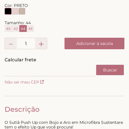
Cor:
PRETO
8
º
short doll
9
º
biquini
Tamanho:
44
10
º
calcinha
40
42
44
46
－
＋
Adicionar à sacola
Não sei meu CEP
Descrição
O Sutiã Push Up com Bojo e Aro em Microfibra Sustentare
tem o efeito Up que você procura!