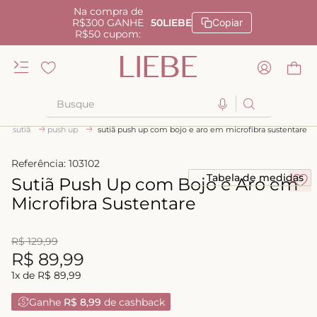
Na compra de
R$300 GANHE
50LIEBE
Copiar
R$50 cupom:
Busque
sutiã
push up
sutiã push up com bojo e aro em microfibra sustentare
TERMOS MAIS BUSCADOS
1
º
kiss me
Referência
:
103102
Tabela de medidas
Sutiã Push Up com Bojo e Aro em
2
º
camisola
Microfibra Sustentare
3
º
sutiã
4
º
calcinha renda
R$
129
,
99
R$
89
,
99
5
º
anatomic
1
x de
R$
89
,
99
6
º
calcinha alta
Ganhe
R$ 8,99
de cashback
7
º
triangulo