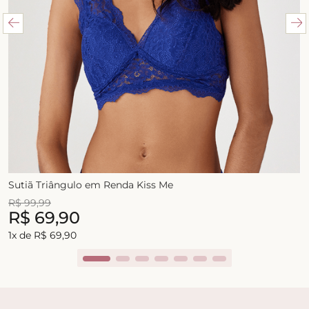
Sutiã Triângulo em Renda Kiss Me
R$
99
,
99
R$
69
,
90
1
x de
R$
69
,
90