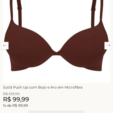
Sutiã Push Up com Bojo e Aro em Microfibra
R$
129
,
99
R$
99
,
99
1
x de
R$
99
,
99