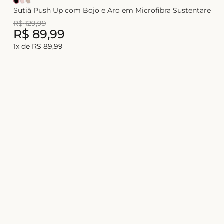
Sutiã Push Up com Bojo e Aro em Microfibra Sustentare
R$
129
,
99
R$
89
,
99
1
x de
R$
89
,
99
Junte-se ao universo
Liebe!
Celebre a sua beleza com conforto, estilo
e novidades exclusivas
Nome
E-mail