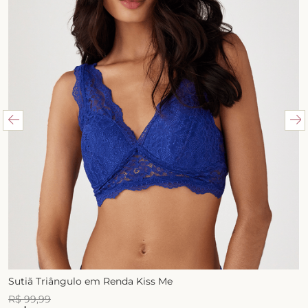
Sutiã Triângulo em Renda Kiss Me
R$
99
,
99