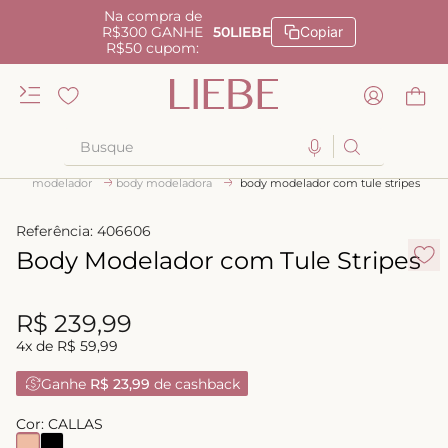
Na compra de
R$300 GANHE
50LIEBE
Copiar
R$50 cupom:
Busque
modelador
body modeladora
body modelador com tule stripes
TERMOS MAIS BUSCADOS
1
º
kiss me
Referência
:
406606
Body Modelador com Tule Stripes
2
º
camisola
3
º
sutiã
R$
239
,
99
4
º
calcinha renda
4
x de
R$
59
,
99
5
º
anatomic
Ganhe
R$ 23,99
de cashback
6
º
calcinha alta
Cor:
CALLAS
7
º
triangulo