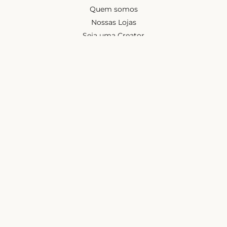
Quem somos
Nossas Lojas
Seja uma Creator
Quero Revender
Portal dos revendedores
Chá de Lingerie
Trabalhe conosco
Blog
Liebe na mídia
Ajuda e suporte
Minha conta
Política de privacidade
Política de cashback
Trocas e devoluções
Frete e entregas
Mapa do site
Contatos