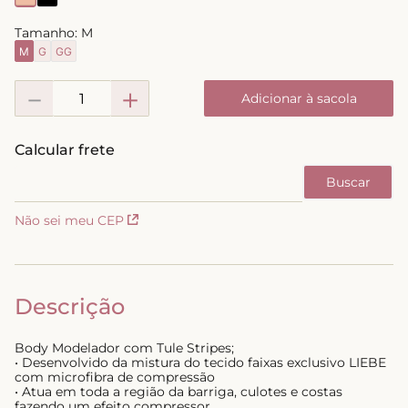
8
º
short doll
Tamanho:
M
9
º
biquini
M
G
GG
10
º
calcinha
－
＋
Adicionar à sacola
Não sei meu CEP
Descrição
Body Modelador com Tule Stripes;
• Desenvolvido da mistura do tecido faixas exclusivo LIEBE
com microfibra de compressão
• Atua em toda a região da barriga, culotes e costas
fazendo um efeito compressor