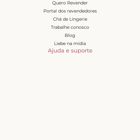
Quero Revender
Portal dos revendedores
Chá de Lingerie
Trabalhe conosco
Blog
Liebe na mídia
Ajuda e suporte
Minha conta
Política de privacidade
Trocas e devoluções
Frete e entregas
Mapa do site
Contatos
Atendimento de segunda à
sexta-feira das 9h às 17h
(exceto feriados)
📧
sac@liebelingerie.com.br