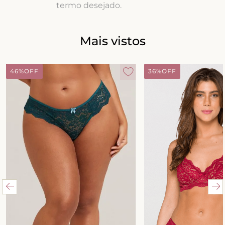
termo desejado.
8
º
triangulo
9
º
short doll
Mais vistos
10
º
plus
46%
OFF
36%
OFF