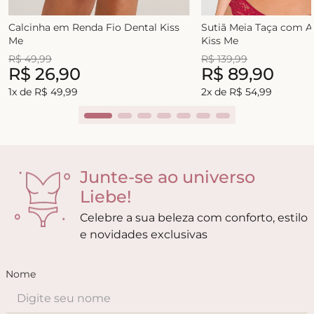
Calcinha em Renda Fio Dental Kiss
Sutiã Meia Taça com 
Me
Kiss Me
R$
49
,
99
R$
139
,
99
R$
26
,
90
R$
89
,
90
1
x de
R$
49
,
99
2
x de
R$
54
,
99
Junte-se ao universo
Liebe!
Celebre a sua beleza com conforto, estilo
e novidades exclusivas
Nome