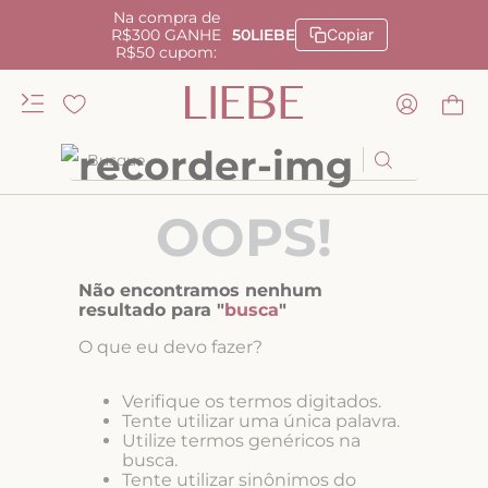
Na compra de
R$300 GANHE
50LIEBE
Copiar
R$50 cupom:
Busque
TERMOS MAIS BUSCADOS
OOPS!
1
º
kiss me
2
º
camisola
Não encontramos nenhum
resultado para "
busca
"
3
º
sutiã
O que eu devo fazer?
4
º
calcinha renda
5
º
calcinha alta
Verifique os termos digitados.
Tente utilizar uma única palavra.
6
º
anatomic
Utilize termos genéricos na
busca.
7
º
biquini
Tente utilizar sinônimos do