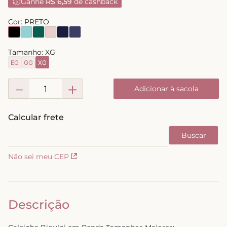
Ganhe
R$ 6,59
de cashback
8
º
short doll
Cor:
PRETO
9
º
biquini
10
º
calcinha
Tamanho:
XG
EG
GG
XG
－
＋
Adicionar à sacola
Não sei meu CEP
Descrição