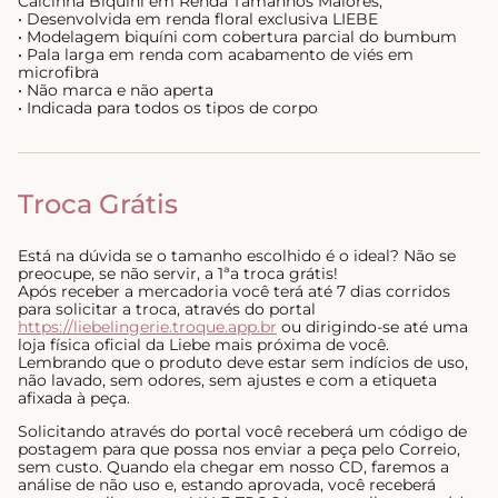
Calcinha Biquíni em Renda Tamanhos Maiores;
• Desenvolvida em renda floral exclusiva LIEBE
• Modelagem biquíni com cobertura parcial do bumbum
• Pala larga em renda com acabamento de viés em
microfibra
• Não marca e não aperta
• Indicada para todos os tipos de corpo
Troca Grátis
Está na dúvida se o tamanho escolhido é o ideal? Não se
preocupe, se não servir, a 1ªa troca grátis!
Após receber a mercadoria você terá até 7 dias corridos
para solicitar a troca, através do portal
https://liebelingerie.troque.app.br
ou dirigindo-se até uma
loja física oficial da Liebe mais próxima de você.
Lembrando que o produto deve estar sem indícios de uso,
não lavado, sem odores, sem ajustes e com a etiqueta
afixada à peça.
Solicitando através do portal você receberá um código de
postagem para que possa nos enviar a peça pelo Correio,
sem custo. Quando ela chegar em nosso CD, faremos a
análise de não uso e, estando aprovada, você receberá