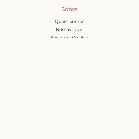
Sobre
Quem somos
Nossas Lojas
Seja uma Creator
Quero Revender
Portal dos revendedores
Chá de Lingerie
Trabalhe conosco
Blog
Liebe na mídia
Ajuda e suporte
Minha conta
Política de privacidade
Política de cashback
Trocas e devoluções
Frete e entregas