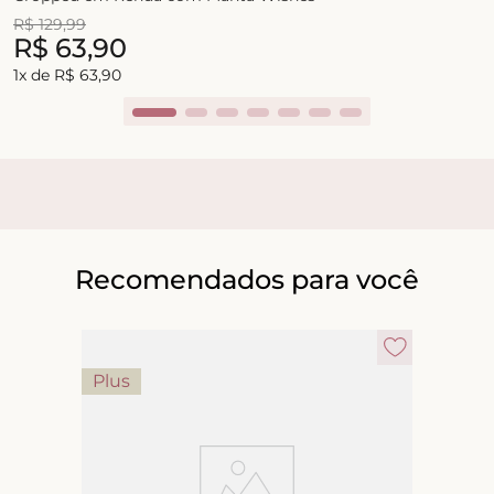
R$
129
,
99
R$
63
,
90
1
x de
R$
63
,
90
Recomendados para você
Plus