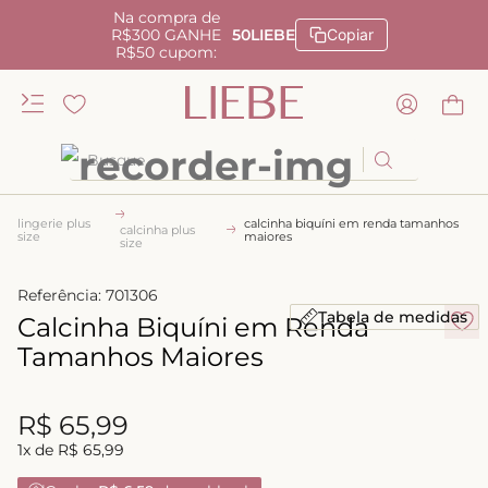
Na compra de
R$300 GANHE
50LIEBE
Copiar
R$50 cupom:
Busque
TERMOS MAIS BUSCADOS
lingerie plus
calcinha biquíni em renda tamanhos
calcinha plus
size
maiores
1
º
kiss me
size
2
º
camisola
Referência
:
701306
Tabela de medidas
3
º
Calcinha Biquíni em Renda
sutiã
Tamanhos Maiores
4
º
calcinha renda
5
º
anatomic
R$
65
,
99
6
º
calcinha alta
1
x de
R$
65
,
99
7
º
triangulo