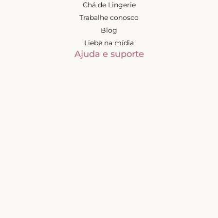
Chá de Lingerie
Trabalhe conosco
Blog
Liebe na mídia
Ajuda e suporte
Minha conta
Política de privacidade
Trocas e devoluções
Frete e entregas
Mapa do site
Contatos
Atendimento de segunda à
sexta-feira das 9h às 17h
(exceto feriados)
📧
sac@liebelingerie.com.br