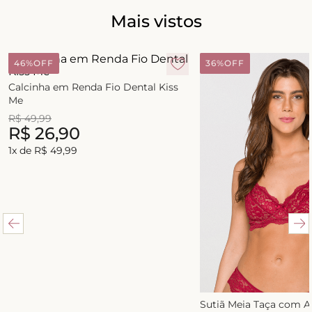
Mais vistos
46%
OFF
36%
OFF
Calcinha em Renda Fio Dental Kiss
Me
R$
49
,
99
R$
26
,
90
1
x de
R$
49
,
99
Sutiã Meia Taça com 