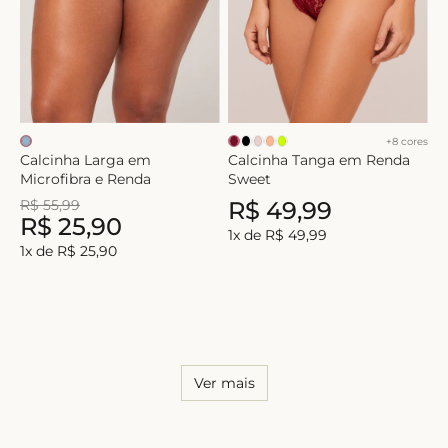
+
8
cores
Calcinha Larga em
Calcinha Tanga em Renda
Microfibra e Renda
Sweet
R$
55
,
99
R$
49
,
99
R$
25
,
90
1
x de
R$
49
,
99
1
x de
R$
25
,
90
Ver mais