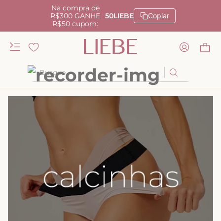
Na compra de
R$300 GANHE
50LIEBE
Copiar
R$50 cupom:
Busque
TERMOS MAIS BUSCADOS
1
º
kiss me
2
º
camisola
3
º
sutiã
4
º
calcinha renda
5
º
anatomic
6
º
calcinha alta
7
º
triangulo