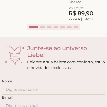
Kiss Me
R$
139
,
99
R$
89
,
90
2
x de
R$
54
,
99
Junte-se ao universo
Liebe!
Celebre a sua beleza com conforto, estilo
e novidades exclusivas
Nome
E-mail