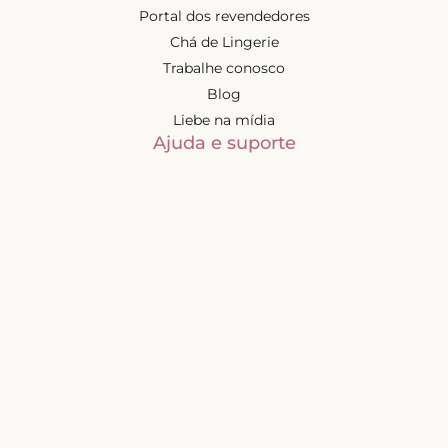
Portal dos revendedores
Chá de Lingerie
Trabalhe conosco
Blog
Liebe na mídia
Ajuda e suporte
Minha conta
Política de privacidade
Trocas e devoluções
Frete e entregas
Mapa do site
Contatos
Atendimento de segunda à
sexta-feira das 9h às 17h
(exceto feriados)
📧
sac@liebelingerie.com.br