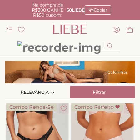
Na compra de
R$300 GANHE
50LIEBE
Copiar
R$50 cupom:
Busque
TERMOS MAIS BUSCADOS
1
º
kiss me
2
º
camisola
RELEVÂNCIA
3
º
sutiã
Filtrar
4
º
calcinha renda
Combo Renda-Se
Combo Perfeito ♥
5
º
anatomic
6
º
calcinha alta
7
º
triangulo