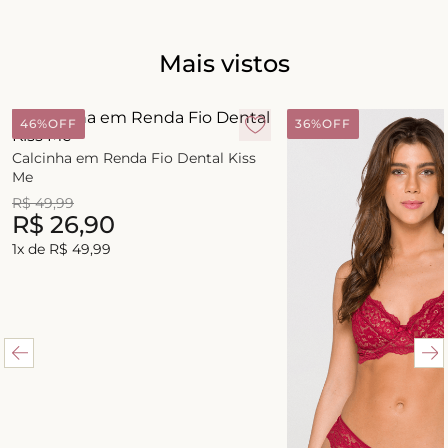
Mais vistos
46%
OFF
36%
OFF
Calcinha em Renda Fio Dental Kiss
Me
R$
49
,
99
R$
26
,
90
1
x de
R$
49
,
99