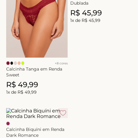
Dublada
R$
45
,
99
1
x de
R$
45
,
99
+
8
cores
Calcinha Tanga em Renda
Sweet
R$
49
,
99
1
x de
R$
49
,
99
Calcinha Biquíni em Renda
Dark Romance