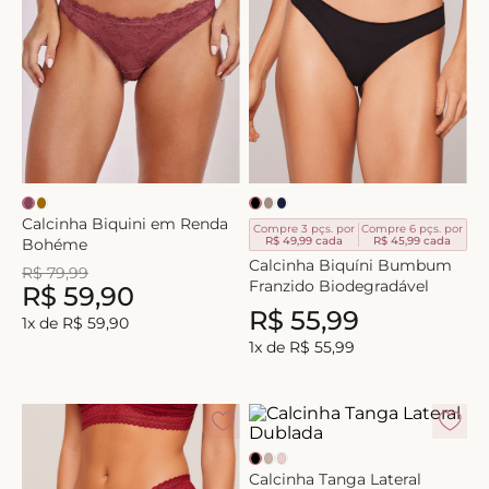
Calcinha Biquini em Renda
Compre 3 pçs. por
Compre 6 pçs. por
R$ 49,99
cada
R$ 45,99
cada
Bohéme
Calcinha Biquíni Bumbum
R$
79
,
99
Franzido Biodegradável
R$
59
,
90
R$
55
,
99
1
x de
R$
59
,
90
1
x de
R$
55
,
99
Calcinha Tanga Lateral