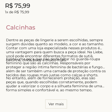
R$
75
,
99
1
x de
R$
75
,
99
Calcinhas
Dentre as peças de lingerie a serem escolhidas, sempre
surgem dúvidas quanto ao modelo, a cor e ao tamanho.
Contar com uma loja especializada nesses produtos é
uma vantagem para quem busca a peça ideal. Na Liebe,
você pode encontrar diferentes formatos de sutiã,
Existe uma peça que não pode faltar no guarda-roupa
calcinha, cinta, body e muito mais.
feminino que são as calcinhas. Responsáveis por
proteger a região íntima feminina de bactérias e fungos,
além de ser também uma camada de proteção contra os
tecidos das roupas mais justas como calças e shorts.
No entanto, além de fornecerem proteção, elas são
peças que, quando escolhidas corretamente, podem
ajudar a valorizar o corpo e a silhueta feminina de uma
forma simples e confortável e, ao mesmo tempo,
sensual. Por essa razão, é necessário conhecer o seu
corpo e saber quais os modelos que possuem melhor
caimento, tanto para as calcinhas quanto para os sutiãs.
Ver mais