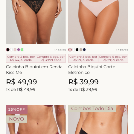
8
º
short doll
9
º
biquini
10
º
calcinha
+
7
cores
+
7
cores
Compre 3 pçs. por
Compre 6 pçs. por
Compre 3 pçs. por
Compre 6 pçs. por
R$ 44,99
cada
R$ 39,99
cada
R$ 29,99
cada
R$ 29,99
cada
Calcinha Biquíni em Renda
Calcinha Biquíni Corte
Kiss Me
Eletrônico
R$
49
,
99
R$
39
,
99
1
x de
R$
49
,
99
1
x de
R$
39
,
99
Combos Todo Dia
25%
OFF
NOVO