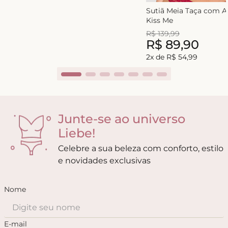
Sutiã Meia Taça com 
Kiss Me
R$
139
,
99
R$
89
,
90
2
x de
R$
54
,
99
Junte-se ao universo
Liebe!
Celebre a sua beleza com conforto, estilo
e novidades exclusivas
Nome
E-mail