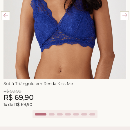
Sutiã Triângulo em Renda Kiss Me
R$
99
,
99
R$
69
,
90
1
x de
R$
69
,
90