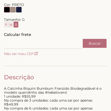
Cor:
PRETO
8
º
short doll
9
º
biquini
Tamanho:
G
10
º
calcinha
P
M
G
Não sei meu CEP
Descrição
A Calcinha Biquíni Bumbum Franzido Biodegradável é o
modelo queridinho das #liebelovers!
1 unidade: R$55,99
Na compra de 3 unidades: cada uma sai por apenas
R$49,99
Na compra de 6 unidades: cada uma sai por apenas