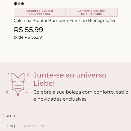
Compre 3 pçs. por
Compre 6 pçs. por
R$ 49,99
cada
R$ 45,99
cada
Calcinha Biquíni Bumbum Franzido Biodegradável
R$
55
,
99
1
x de
R$
55
,
99
Junte-se ao universo
Liebe!
Celebre a sua beleza com conforto, estilo
e novidades exclusivas
Nome