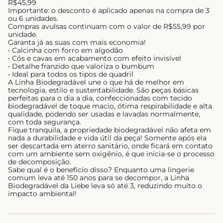
R$45,99
Importante: o desconto é aplicado apenas na compra de 3
ou 6 unidades.
Compras avulsas continuam com o valor de R$55,99 por
unidade.
Garanta já as suas com mais economia!
• Calcinha com forro em algodão
• Cós e cavas em acabamento com efeito invisível
• Detalhe franzido que valoriza o bumbum
• Ideal para todos os tipos de quadril
A Linha Biodegradável une o que há de melhor em
tecnologia, estilo e sustentabilidade. São peças básicas
perfeitas para o dia a dia, confeccionadas com tecido
biodegradável de toque macio, ótima respirabilidade e alta
qualidade, podendo ser usadas e lavadas normalmente,
com toda segurança.
Fique tranquila, a propriedade biodegradável não afeta em
nada a durabilidade e vida útil da peça! Somente após ela
ser descartada em aterro sanitário, onde ficará em contato
com um ambiente sem oxigênio, é que inicia-se o processo
de decomposição.
Sabe qual é o benefício disso? Enquanto uma lingerie
comum leva até 150 anos para se decompor, a Linha
Biodegradável da Liebe leva só até 3, reduzindo muito o
impacto ambiental!