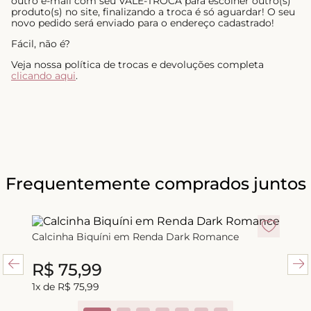
outro e-mail com seu VALE-TROCA para escolher outro(s)
produto(s) no site, finalizando a troca é só aguardar! O seu
novo pedido será enviado para o endereço cadastrado!
Fácil, não é?
Veja nossa política de trocas e devoluções completa
clicando aqui
.
Frequentemente comprados juntos
Calcinha Biquíni em Renda Dark Romance
R$
75
,
99
R$
75
,
99
1
x de
R$
75
,
99