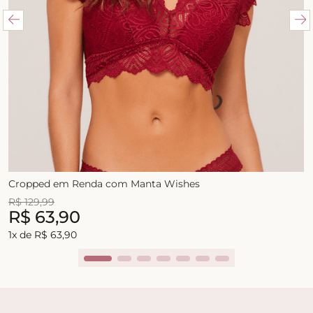
Cropped em Renda com Manta Wishes
R$
129
,
99
R$
63
,
90
1
x de
R$
63
,
90