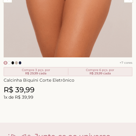
+
7
cores
Compre 3 pçs. por
Compre 6 pçs. por
R$ 29,99
cada
R$ 29,99
cada
Calcinha Biquíni Corte Eletrônico
R$
39
,
99
1
x de
R$
39
,
99