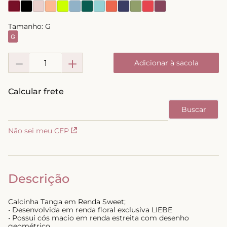
8
º
short doll
Tamanho:
G
9
º
biquini
G
10
º
calcinha
－
＋
Adicionar à sacola
Não sei meu CEP
Descrição
Calcinha Tanga em Renda Sweet;
• Desenvolvida em renda floral exclusiva LIEBE
• Possui cós macio em renda estreita com desenho
geométrico