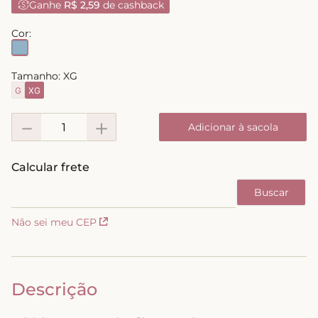
Ganhe
R$ 2,59
de cashback
8
º
short doll
Cor:
9
º
biquini
10
º
calcinha
Tamanho:
XG
G
XG
－
＋
Adicionar à sacola
Não sei meu CEP
Descrição