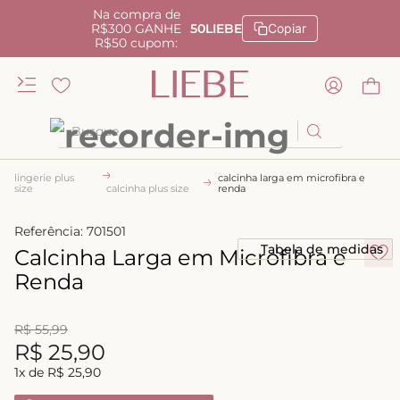
Na compra de
R$300 GANHE
50LIEBE
Copiar
R$50 cupom:
Busque
TERMOS MAIS BUSCADOS
lingerie plus
calcinha larga em microfibra e
size
calcinha plus size
renda
1
º
kiss me
Referência
:
701501
2
º
camisola
Tabela de medidas
Calcinha Larga em Microfibra e
3
º
sutiã
Renda
4
º
calcinha renda
5
º
anatomic
R$
55
,
99
R$
25
,
90
6
º
calcinha alta
1
x de
R$
25
,
90
7
º
triangulo