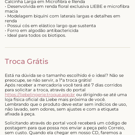
Calcinha Larga em Microfibra e Renda
• Desenvolvida em renda floral exclusiva LIEBE e microfibra
macia
• Modelagem biquíni com laterais largas e detalhes em
renda
• Possui cós em elástico largo que sustenta
• Forro em algodão antibactericida
• Ideal para todos os biotipos.
Troca Grátis
Está na dúvida se o tamanho escolhido é o ideal? Não se
preocupe, se não servir, a 1ªa troca grátis!
Após receber a mercadoria você terá até 7 dias corridos
para solicitar a troca, através do portal
https://liebelingerie.troque.app.br
ou dirigindo-se até uma
loja física oficial da Liebe mais próxima de você.
Lembrando que o produto deve estar sem indícios de uso,
não lavado, sem odores, sem ajustes e com a etiqueta
afixada à peça.
Solicitando através do portal você receberá um código de
postagem para que possa nos enviar a peça pelo Correio,
sem custo. Quando ela chegar em nosso CD, faremos a