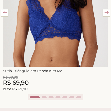
Sutiã Triângulo em Renda Kiss Me
R$
99
,
99
R$
69
,
90
1
x de
R$
69
,
90