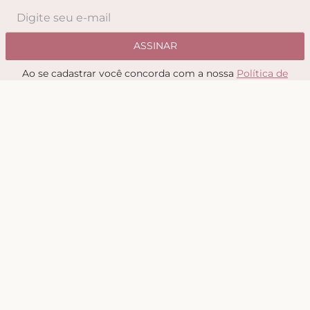
ASSINAR
Ao se cadastrar você concorda com a nossa
Política de
Privacidade
Sobre
Quem somos
Nossas Lojas
Seja uma Creator
Quero Revender