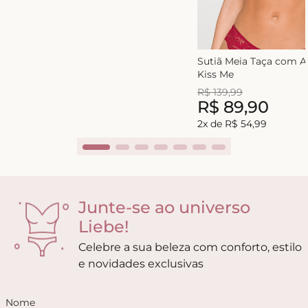
Sutiã Meia Taça com 
Kiss Me
R$
139
,
99
R$
89
,
90
2
x de
R$
54
,
99
Junte-se ao universo
Liebe!
Celebre a sua beleza com conforto, estilo
e novidades exclusivas
Nome