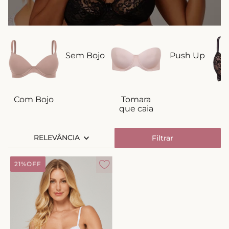
8
º
short doll
9
º
biquini
10
º
calcinha
Sem Bojo
Push Up
Com Bojo
Tomara
T
que caia
RELEVÂNCIA
Filtrar
21%
OFF