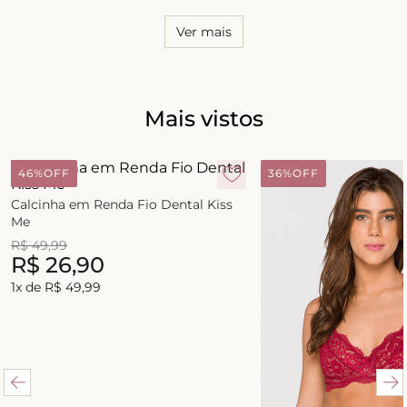
Ver mais
Mais vistos
46%
OFF
36%
OFF
Calcinha em Renda Fio Dental Kiss
Me
R$
49
,
99
R$
26
,
90
1
x de
R$
49
,
99