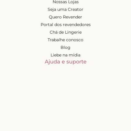
Nossas Lojas
Seja uma Creator
Quero Revender
Portal dos revendedores
Chá de Lingerie
Trabalhe conosco
Blog
Liebe na mídia
Ajuda e suporte
Minha conta
Política de privacidade
Trocas e devoluções
Frete e entregas
Mapa do site
Contatos
Atendimento de segunda à
sexta-feira das 9h às 17h