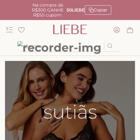
Na compra de
R$300 GANHE
50LIEBE
Copiar
R$50 cupom:
Busque
TERMOS MAIS BUSCADOS
1
º
kiss me
2
º
camisola
3
º
sutiã
4
º
calcinha renda
5
º
anatomic
6
º
calcinha alta
7
º
triangulo