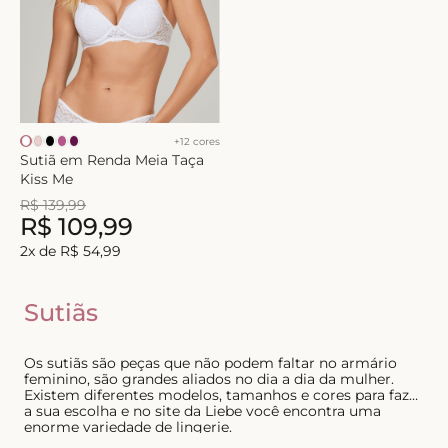
+
12
cores
Sutiã em Renda Meia Taça
Kiss Me
R$
139
,
99
R$
109
,
99
2
x de
R$
54
,
99
Sutiãs
Os sutiãs são peças que não podem faltar no armário
feminino, são grandes aliados no dia a dia da mulher.
Existem diferentes modelos, tamanhos e cores para fazer
a sua escolha e no site da Liebe você encontra uma
enorme variedade de lingerie.