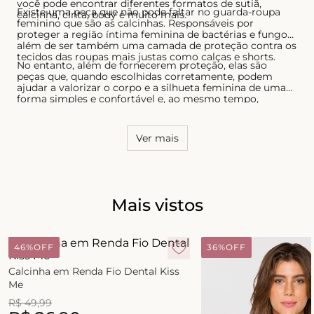
você pode encontrar diferentes formatos de sutiã,
Existe uma peça que não pode faltar no guarda-roupa
calcinha, cinta, body e muito mais.
feminino que são as calcinhas. Responsáveis por
proteger a região íntima feminina de bactérias e fungos,
além de ser também uma camada de proteção contra os
tecidos das roupas mais justas como calças e shorts.
No entanto, além de fornecerem proteção, elas são
peças que, quando escolhidas corretamente, podem
ajudar a valorizar o corpo e a silhueta feminina de uma
forma simples e confortável e, ao mesmo tempo,
sensual. Por essa razão, é necessário conhecer o seu
corpo e saber quais os modelos que possuem melhor
caimento, tanto para as calcinhas quanto para os sutiãs.
Ver mais
Mais vistos
46%
OFF
36%
OFF
Calcinha em Renda Fio Dental Kiss
Me
R$
49
,
99