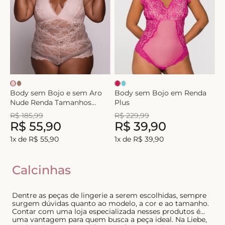
8
º
short doll
9
º
biquini
10
º
calcinha
Body sem Bojo e sem Aro
Body sem Bojo em Renda
Nude Renda Tamanhos
Plus
Maiores
R$
185
,
99
R$
229
,
99
R$
55
,
90
R$
39
,
90
1
x de
R$
55
,
90
1
x de
R$
39
,
90
Calcinhas
Dentre as peças de lingerie a serem escolhidas, sempre
surgem dúvidas quanto ao modelo, a cor e ao tamanho.
Contar com uma loja especializada nesses produtos é
uma vantagem para quem busca a peça ideal. Na Liebe,