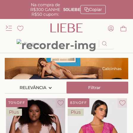
Na compra de
R$300 GANHE
50LIEBE
Copiar
R$50 cupom:
Busque
TERMOS MAIS BUSCADOS
1
º
kiss me
2
º
camisola
RELEVÂNCIA
3
º
sutiã
Filtrar
4
º
calcinha renda
70%
OFF
83%
OFF
5
º
anatomic
Plus
Plus
6
º
calcinha alta
7
º
triangulo