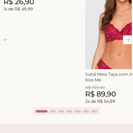
R$
26
,
90
1
x de
R$
49
,
99
Sutiã Meia Taça com 
Kiss Me
R$
139
,
99
R$
89
,
90
2
x de
R$
54
,
99