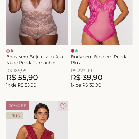
Body sem Bojo e sem Aro
Body sem Bojo em Renda
Nude Renda Tamanhos
Plus
Maiores
R$
185
,
99
R$
229
,
99
R$
55
,
90
R$
39
,
90
1
x de
R$
55
,
90
1
x de
R$
39
,
90
70%
OFF
Plus