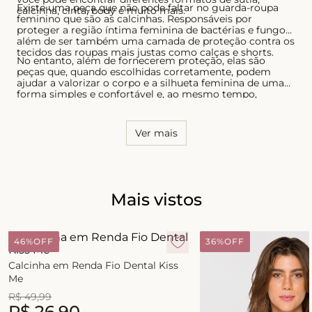
Existe uma peça que não pode faltar no guarda-roupa
calcinha, cinta, body e muito mais.
feminino que são as calcinhas. Responsáveis por
proteger a região íntima feminina de bactérias e fungos,
além de ser também uma camada de proteção contra os
tecidos das roupas mais justas como calças e shorts.
No entanto, além de fornecerem proteção, elas são
peças que, quando escolhidas corretamente, podem
ajudar a valorizar o corpo e a silhueta feminina de uma
forma simples e confortável e, ao mesmo tempo,
sensual. Por essa razão, é necessário conhecer o seu
corpo e saber quais os modelos que possuem melhor
caimento, tanto para as calcinhas quanto para os sutiãs.
Ver mais
Mais vistos
46%
OFF
36%
OFF
Calcinha em Renda Fio Dental Kiss
Me
R$
49
,
99
R$
26
,
90