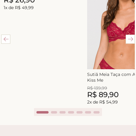
1
x de
R$
49
,
99
Sutiã Meia Taça com 
Kiss Me
R$
139
,
99
R$
89
,
90
2
x de
R$
54
,
99