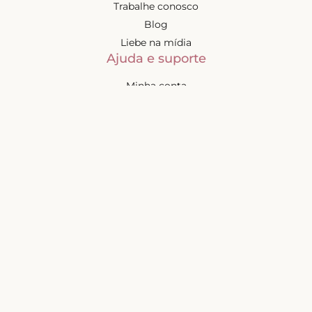
Trabalhe conosco
Blog
Liebe na mídia
Ajuda e suporte
Minha conta
Política de privacidade
Política de cashback
Trocas e devoluções
Frete e entregas
Mapa do site
Contatos
Atendimento de segunda à
sexta-feira das 9h às 17h
(exceto feriados)
📧
sac@liebelingerie.com.br