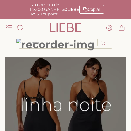
Na compra de
R$300 GANHE
50LIEBE
Copiar
R$50 cupom:
Busque
TERMOS MAIS BUSCADOS
1
º
kiss me
2
º
camisola
3
º
sutiã
4
º
calcinha renda
5
º
anatomic
6
º
calcinha alta
7
º
triangulo