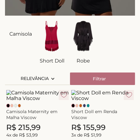
8
º
short doll
9
º
biquini
10
º
calcinha
Camisola
Short Doll
Robe
RELEVÂNCIA
Filtrar
Camisola Maternity em
Short Doll em Renda
Malha Viscow
Viscow
R$
215
,
99
R$
155
,
99
4
x de
R$
53
,
99
3
x de
R$
51
,
99