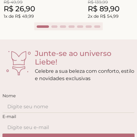
R$
49
,
99
R$
139
,
99
R$
26
,
90
R$
89
,
90
1
x de
R$
49
,
99
2
x de
R$
54
,
99
Junte-se ao universo
Liebe!
Celebre a sua beleza com conforto, estilo
e novidades exclusivas
Nome
E-mail