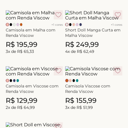
+
1
cores
+
1
cores
Camisola em Malha com
Short Doll Manga Curta em
Renda Viscow
Malha Viscow
R$
195
,
99
R$
249
,
99
3
x de
R$
65
,
33
4
x de
R$
62
,
49
Camisola em Viscose com
Camisola Viscose com
Renda Viscow
Renda Viscow
R$
129
,
99
R$
155
,
99
2
x de
R$
64
,
99
3
x de
R$
51
,
99