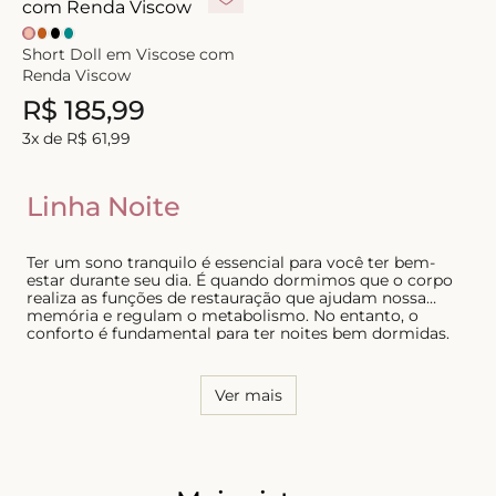
Short Doll em Viscose com
Renda Viscow
R$
185
,
99
3
x de
R$
61
,
99
Linha Noite
Ter um sono tranquilo é essencial para você ter bem-
estar durante seu dia. É quando dormimos que o corpo
realiza as funções de restauração que ajudam nossa
memória e regulam o metabolismo. No entanto, o
conforto é fundamental para ter noites bem dormidas.
Pensando nisso, a Liebe desenvolveu a Linha Noite. Com
essa linha de pijamas, camisolas e short dolls estará
cômoda e linda para ir para a cama. Afinal, unir o
Ver mais
conforto, o estilo e a sofisticação fará com que suas
noites nunca mais sejam as mesmas.