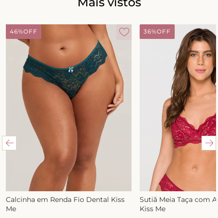
Mais vistos
46%
OFF
36%
OFF
Calcinha em Renda Fio Dental Kiss
Sutiã Meia Taça com 
Me
Kiss Me