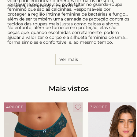
você pode encontrar diferentes formatos de sutiã,
Existe uma peça que não pode faltar no guarda-roupa
calcinha, cinta, body e muito mais.
feminino que são as calcinhas. Responsáveis por
proteger a região íntima feminina de bactérias e fungos,
além de ser também uma camada de proteção contra os
tecidos das roupas mais justas como calças e shorts.
No entanto, além de fornecerem proteção, elas são
peças que, quando escolhidas corretamente, podem
ajudar a valorizar o corpo e a silhueta feminina de uma
forma simples e confortável e, ao mesmo tempo,
sensual. Por essa razão, é necessário conhecer o seu
corpo e saber quais os modelos que possuem melhor
caimento, tanto para as calcinhas quanto para os sutiãs.
Ver mais
Mais vistos
46%
OFF
36%
OFF