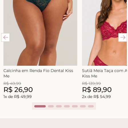
Calcinha em Renda Fio Dental Kiss
Sutiã Meia Taça com 
Me
Kiss Me
R$
49
,
99
R$
139
,
99
R$
26
,
90
R$
89
,
90
1
x de
R$
49
,
99
2
x de
R$
54
,
99