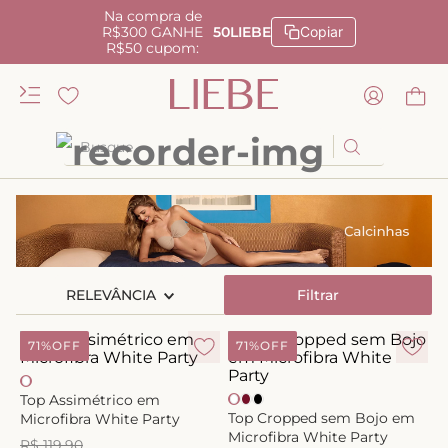
Na compra de
R$300 GANHE
50LIEBE
Copiar
R$50 cupom:
Busque
TERMOS MAIS BUSCADOS
1
º
kiss me
2
º
camisola
RELEVÂNCIA
3
º
sutiã
Filtrar
4
º
calcinha renda
71%
OFF
71%
OFF
5
º
anatomic
6
º
calcinha alta
Top Assimétrico em
Top Cropped sem Bojo em
Microfibra White Party
7
º
triangulo
Microfibra White Party
R$
119
,
90