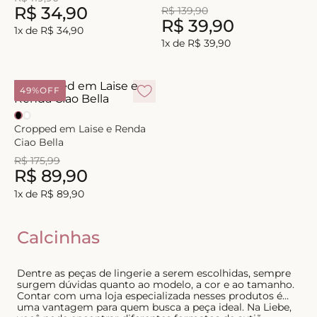
R$
34
,
90
R$
139
,
90
8
º
biquini
R$
39
,
90
1
x de
R$
34
,
90
9
º
calcinha
1
x de
R$
39
,
90
10
º
short doll
49%
OFF
Cropped em Laise e Renda
Ciao Bella
R$
175
,
99
R$
89
,
90
1
x de
R$
89
,
90
Calcinhas
Dentre as peças de lingerie a serem escolhidas, sempre
surgem dúvidas quanto ao modelo, a cor e ao tamanho.
Contar com uma loja especializada nesses produtos é
uma vantagem para quem busca a peça ideal. Na Liebe,