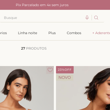
Parcelamento em 6x sem juros no cartão
Busque
TERMOS MAIS BUSCADOS
rios
Linha noite
Plus
Combos
+ Aderent
1
º
kiss me
2
º
camisola
27
PRODUTOS
3
º
sutiã
4
º
calcinha renda
23%
OFF
5
º
anatomic
NOVO
6
º
calcinha alta
7
º
triangulo
8
º
biquini
9
º
calcinha