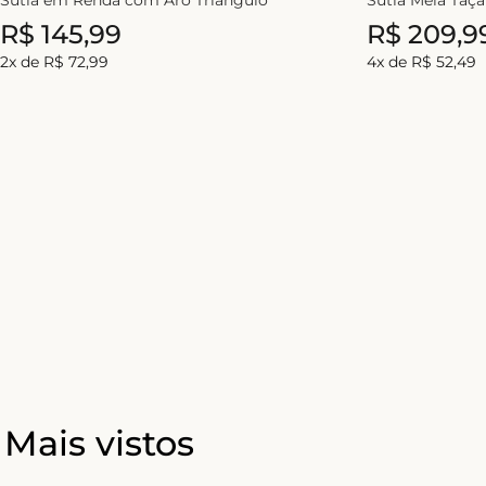
Sutiã em Renda com Aro Triângulo
Sutiã Meia Taç
R$
145
,
99
R$
209
,
9
2
x de
R$
72
,
99
4
x de
R$
52
,
49
Mais vistos