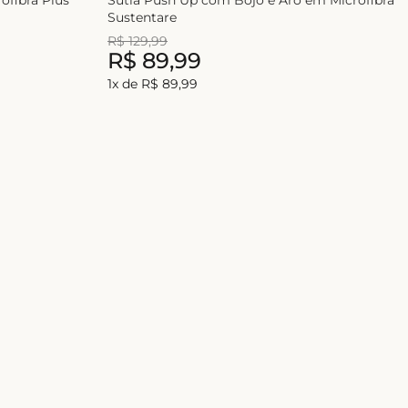
ofibra Plus
Sutiã Push Up com Bojo e Aro em Microfibra
Sustentare
R$
129
,
99
R$
89
,
99
1
x de
R$
89
,
99