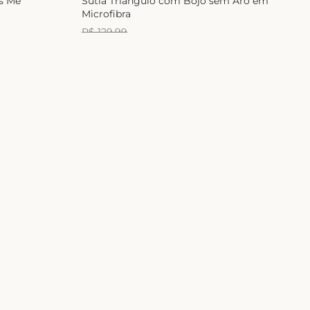
ss Me
Sutiã Triângulo com Bojo sem Aro em
Microfibra
R$
129
,
99
R$
99
,
99
1
x de
R$
99
,
99
E-mail
ASSINAR
 com a nossa
Política de Privacidade
Segurança
 segunda à
h às 17h
Pagamento