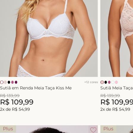
+
12
cores
Sutiã em Renda Meia Taça Kiss Me
Sutiã Meia Taç
R$
139
,
99
R$
139
,
99
R$
109
,
99
R$
109
,
9
2
x de
R$
54
,
99
2
x de
R$
54
,
99
Plus
Plus