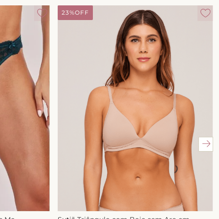
23%
OFF