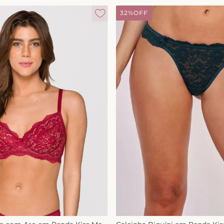
32%
OFF