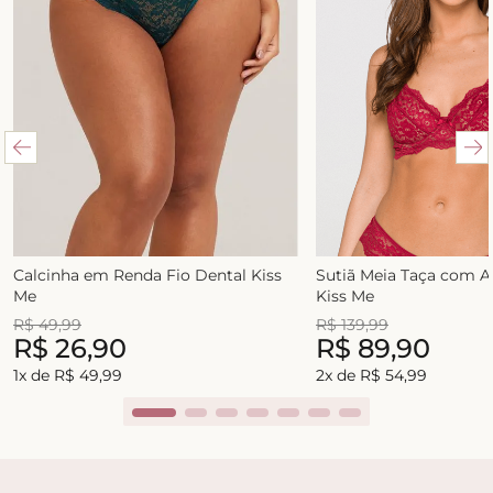
Calcinha em Renda Fio Dental Kiss
Sutiã Meia Taça com 
Me
Kiss Me
R$
49
,
99
R$
139
,
99
R$
26
,
90
R$
89
,
90
1
x de
R$
49
,
99
2
x de
R$
54
,
99