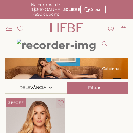
Na compra de
R$300 GANHE
50LIEBE
Copiar
R$50 cupom:
Busque
TERMOS MAIS BUSCADOS
1
º
kiss me
2
º
camisola
RELEVÂNCIA
3
º
sutiã
Filtrar
4
º
calcinha renda
31%
OFF
5
º
anatomic
6
º
calcinha alta
7
º
triangulo