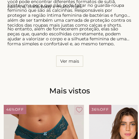
você pode encontrar diferentes formatos de sutiã,
Existe uma peça que não pode faltar no guarda-roupa
calcinha, cinta, body e muito mais.
feminino que são as calcinhas. Responsáveis por
proteger a região íntima feminina de bactérias e fungos,
além de ser também uma camada de proteção contra os
tecidos das roupas mais justas como calças e shorts.
No entanto, além de fornecerem proteção, elas são
peças que, quando escolhidas corretamente, podem
ajudar a valorizar o corpo e a silhueta feminina de uma
forma simples e confortável e, ao mesmo tempo,
sensual. Por essa razão, é necessário conhecer o seu
corpo e saber quais os modelos que possuem melhor
caimento, tanto para as calcinhas quanto para os sutiãs.
Ver mais
Mais vistos
46%
OFF
36%
OFF