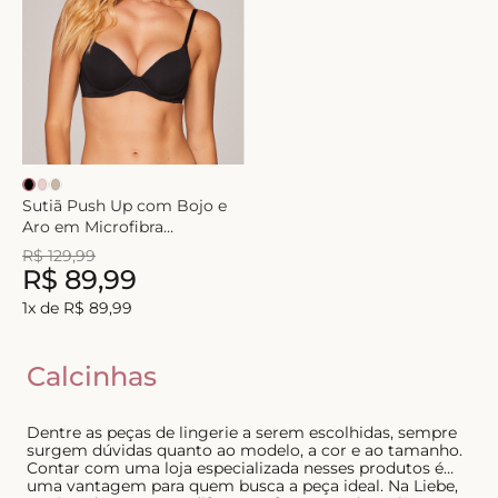
8
º
short doll
9
º
biquini
10
º
calcinha
Sutiã Push Up com Bojo e
Aro em Microfibra
Sustentare
R$
129
,
99
R$
89
,
99
1
x de
R$
89
,
99
Calcinhas
Dentre as peças de lingerie a serem escolhidas, sempre
surgem dúvidas quanto ao modelo, a cor e ao tamanho.
Contar com uma loja especializada nesses produtos é
uma vantagem para quem busca a peça ideal. Na Liebe,