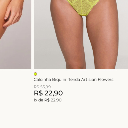
Calcinha Biquíni Renda Artisian Flowers
R$
55
,
99
R$
22
,
90
1
x de
R$
22
,
90