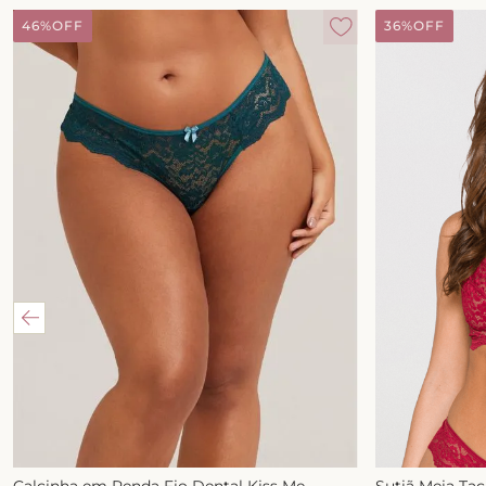
46%
OFF
36%
OFF
Calcinha em Renda Fio Dental Kiss Me
Sutiã Meia Ta