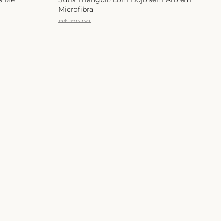
Microfibra
R$
129
,
99
R$
99
,
99
1
x de
R$
99
,
99
E-mail
ASSINAR
 com a nossa
Política de Privacidade
Segurança
 segunda à
h às 17h
Pagamento