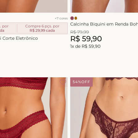
+
7
cores
Calcinha Biquini em Renda B
. por
Compre 6 pçs. por
da
R$ 29,99
cada
R$
79
,
99
R$
59
,
90
i Corte Eletrônico
1
x de
R$
59
,
90
54%
OFF