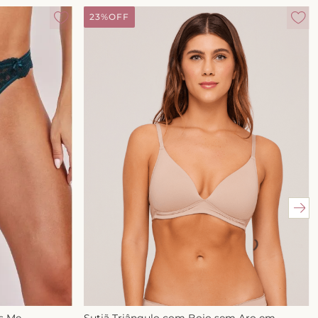
23%
OFF
ss Me
Sutiã Triângulo com Bojo sem Aro em