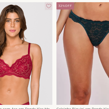
32%
OFF
ça com Aro em Renda Kiss Me
Calcinha Biquíni em Renda Ki