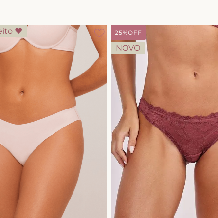
10
º
short doll
eito ♥
25%
OFF
NOVO