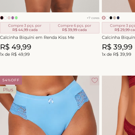
+
7
cores
Compre 3 pçs. por
Compre 6 pçs. por
Compre 3 pçs
R$ 44,99
cada
R$ 39,99
cada
R$ 29,99
ca
Calcinha Biquíni em Renda Kiss Me
Calcinha Biquín
R$
49
,
99
R$
39
,
99
1
x de
R$
49
,
99
1
x de
R$
39
,
99
54%
OFF
Plus