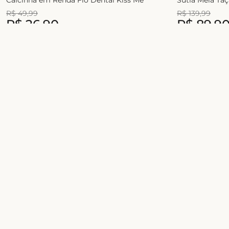
R$
49
,
99
R$
139
,
99
R$
26
,
90
R$
89
,
9
1
x de
R$
49
,
99
2
x de
R$
54
,
99
Junte-se ao universo Liebe!
Celebre a sua beleza com conforto, estilo e
novidades exclusivas
Sobre
Quem somos
Nossas lojas