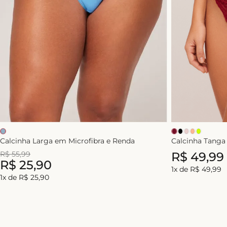
Calcinha Larga em Microfibra e Renda
Calcinha Tang
R$
55
,
99
R$
49
,
99
R$
25
,
90
1
x de
R$
49
,
99
1
x de
R$
25
,
90