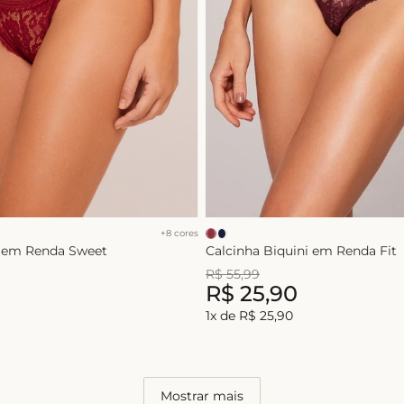
+
8
cores
a em Renda Sweet
Calcinha Biquini em Renda Fit
R$
55
,
99
R$
25
,
90
1
x de
R$
25
,
90
Mostrar mais