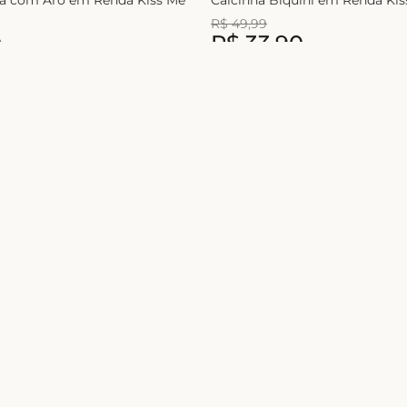
R$
49
,
99
0
R$
33
,
90
1
x de
R$
49
,
99
Nome
Ao se cadastrar você concorda
Ajuda e suporte
Contatos
Atendimento de
Minha conta
sexta-feira das 9
Política de privacidade
(exceto feriados)