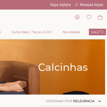
Seja lojista
Nossas lojas
Cupom primeira
e
Sutiã ideal | Taças A-DD
Novidades
SALE
ORDENAR POR
RELEVÂNCIA