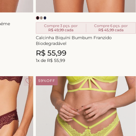
ohéme
Compre 3 pçs. por
Compre 6 pçs. por
R$ 49,99
cada
R$ 45,99
cada
Calcinha Biquíni Bumbum Franzido
Biodegradável
R$
55
,
99
1
x de
R$
55
,
99
59%
OFF