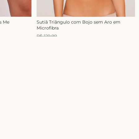
ss Me
Sutiã Triângulo com Bojo sem Aro em
Microfibra
R$
129
,
99
R$
99
,
99
1
x de
R$
99
,
99
E-mail
ASSINAR
 com a nossa
Política de Privacidade
Segurança