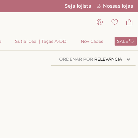
Seja lojista
Nossas lojas
Pix Parc
e
Sutiã ideal | Taças A-DD
Novidades
SALE
ORDENAR POR
RELEVÂNCIA