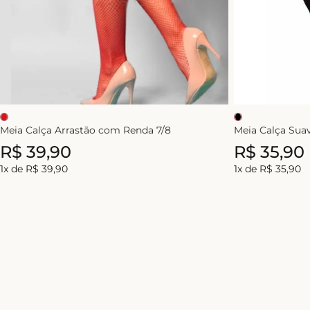
Meia Calça Arrastão com Renda 7/8
Meia Calça Suav
R$
39
,
90
R$
35
,
90
1
x de
R$
39
,
90
1
x de
R$
35
,
90