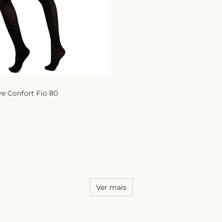
10
º
calcinha
e Confort Fio 80
Ver mais