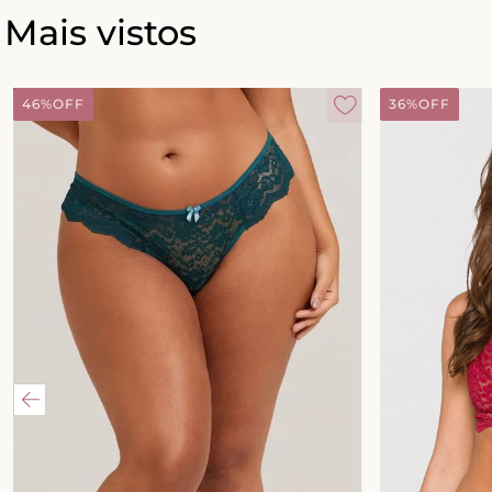
Mais vistos
46%
OFF
36%
OFF