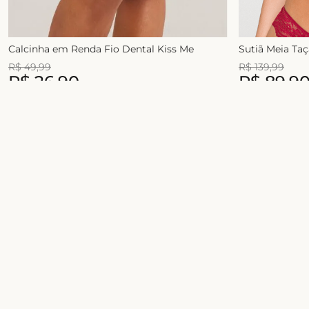
Calcinha em Renda Fio Dental Kiss Me
Sutiã Meia Ta
R$
49
,
99
R$
139
,
99
R$
26
,
90
R$
89
,
9
1
x de
R$
49
,
99
2
x de
R$
54
,
99
Junte-se ao universo Liebe!
Celebre a sua beleza com conforto, estilo e
novidades exclusivas
Sobre