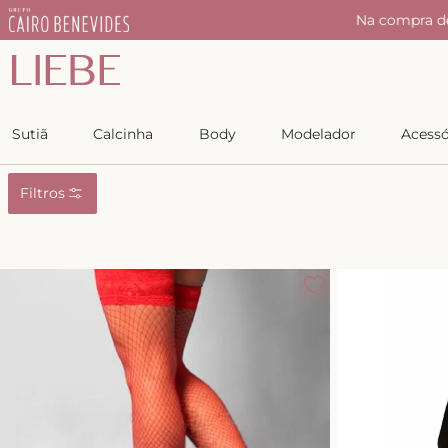
r
Na compra d
Sutiã
Calcinha
Body
Modelador
Acessó
Filtros