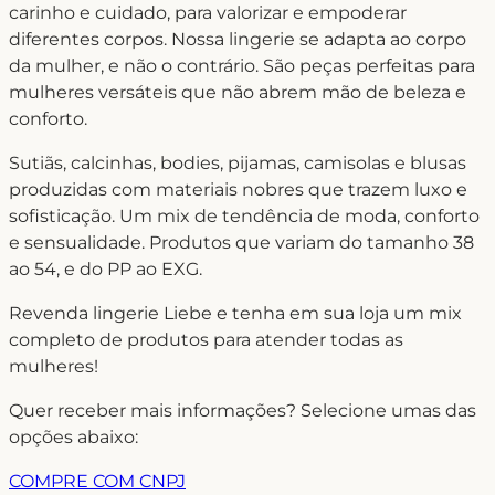
carinho e cuidado, para valorizar e empoderar
8
º
short doll
diferentes corpos. Nossa lingerie se adapta ao corpo
9
º
biquini
da mulher, e não o contrário. São peças perfeitas para
mulheres versáteis que não abrem mão de beleza e
10
º
calcinha
conforto.
Sutiãs, calcinhas, bodies, pijamas, camisolas e blusas
produzidas com materiais nobres que trazem luxo e
sofisticação. Um mix de tendência de moda, conforto
e sensualidade. Produtos que variam do tamanho 38
ao 54, e do PP ao EXG.
Revenda lingerie Liebe e tenha em sua loja um mix
completo de produtos para atender todas as
mulheres!
Quer receber mais informações? Selecione umas das
opções abaixo:
COMPRE COM CNPJ