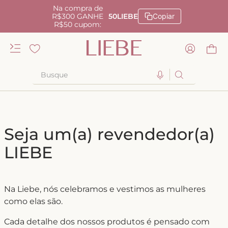
Na compra de
R$300 GANHE
50LIEBE
Copiar
R$50 cupom:
Busque
TERMOS MAIS BUSCADOS
1
º
kiss me
Seja um(a) revendedor(a)
2
º
camisola
LIEBE
3
º
sutiã
4
º
calcinha renda
5
º
anatomic
Na Liebe, nós celebramos e vestimos as mulheres
como elas são.
6
º
calcinha alta
7
º
triangulo
Cada detalhe dos nossos produtos é pensado com