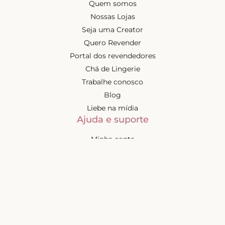
Quem somos
Nossas Lojas
Seja uma Creator
Quero Revender
Portal dos revendedores
Chá de Lingerie
Trabalhe conosco
Blog
Liebe na mídia
Ajuda e suporte
Minha conta
Política de privacidade
Política de cashback
Trocas e devoluções
Frete e entregas
Mapa do site
Contatos