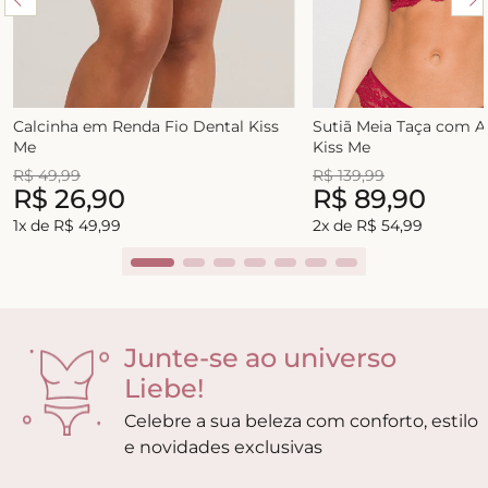
Calcinha em Renda Fio Dental Kiss
Sutiã Meia Taça com 
Me
Kiss Me
R$
49
,
99
R$
139
,
99
R$
26
,
90
R$
89
,
90
1
x de
R$
49
,
99
2
x de
R$
54
,
99
Junte-se ao universo
Liebe!
Celebre a sua beleza com conforto, estilo
e novidades exclusivas