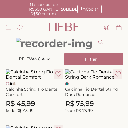
Na compra de
R$300 GANHE
50LIEBE
Copiar
R$50 cupom:
Busque
TERMOS MAIS BUSCADOS
RELEVÂNCIA
Filtrar
1
º
kiss me
2
º
camisola
3
º
sutiã
Calcinha String Fio Dental
Calcinha Fio Dental String
4
º
calcinha renda
Comfort
Dark Romance
R$
45
,
99
R$
75
,
99
5
º
anatomic
1
x de
R$
45
,
99
1
x de
R$
75
,
99
6
º
calcinha alta
7
º
triangulo