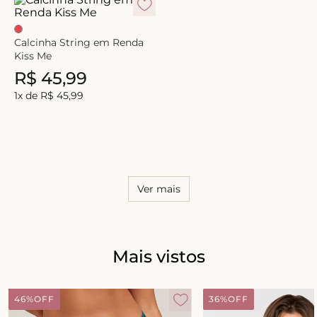
8
º
short doll
9
º
biquini
Calcinha String em Renda
Kiss Me
10
º
calcinha
R$
45
,
99
1
x de
R$
45
,
99
Ver mais
Mais vistos
46%
OFF
36%
OFF