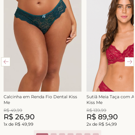
Calcinha em Renda Fio Dental Kiss
Sutiã Meia Taça com 
Me
Kiss Me
R$
49
,
99
R$
139
,
99
R$
26
,
90
R$
89
,
90
1
x de
R$
49
,
99
2
x de
R$
54
,
99