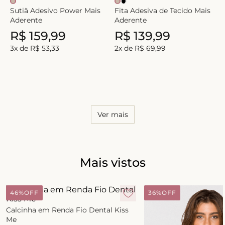
Sutiã Adesivo Power Mais
Fita Adesiva de Tecido Mais
Aderente
Aderente
R$
159
,
99
R$
139
,
99
3
x de
R$
53
,
33
2
x de
R$
69
,
99
Ver mais
Mais vistos
46%
OFF
36%
OFF
Calcinha em Renda Fio Dental Kiss
Me