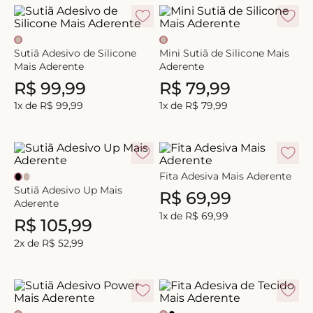
8
º
short doll
9
º
biquini
Sutiã Adesivo de Silicone
Mini Sutiã de Silicone Mais
10
º
calcinha
Mais Aderente
Aderente
R$
99
,
99
R$
79
,
99
1
x de
R$
99
,
99
1
x de
R$
79
,
99
Fita Adesiva Mais Aderente
Sutiã Adesivo Up Mais
R$
69
,
99
Aderente
1
x de
R$
69
,
99
R$
105
,
99
2
x de
R$
52
,
99