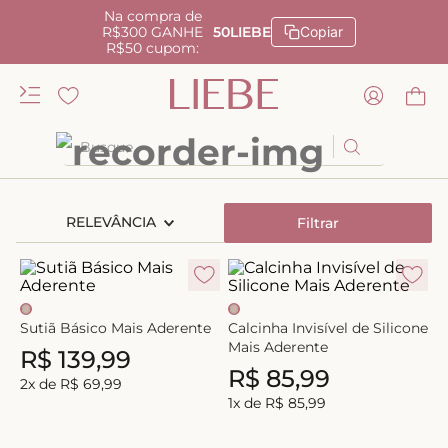
Na compra de
R$300 GANHE
50LIEBE
Copiar
R$50 cupom:
Busque
TERMOS MAIS BUSCADOS
RELEVÂNCIA
Filtrar
1
º
kiss me
2
º
camisola
3
º
sutiã
Sutiã Básico Mais Aderente
Calcinha Invisível de Silicone
4
º
calcinha renda
Mais Aderente
R$
139
,
99
5
º
anatomic
R$
85
,
99
2
x de
R$
69
,
99
6
º
calcinha alta
1
x de
R$
85
,
99
7
º
triangulo