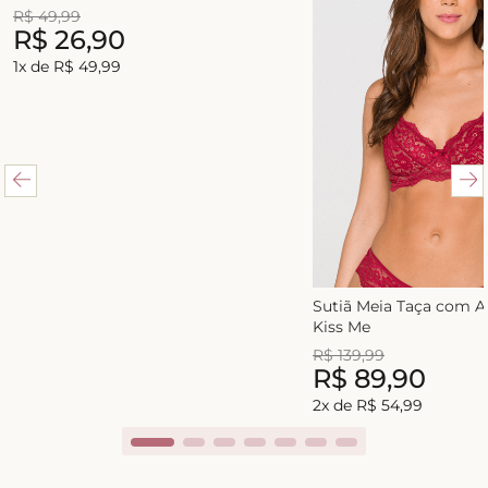
R$
49
,
99
R$
26
,
90
1
x de
R$
49
,
99
Sutiã Meia Taça com 
Kiss Me
R$
139
,
99
R$
89
,
90
2
x de
R$
54
,
99