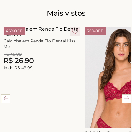
Mais vistos
46%
OFF
36%
OFF
Calcinha em Renda Fio Dental Kiss
Me
R$
49
,
99
R$
26
,
90
1
x de
R$
49
,
99