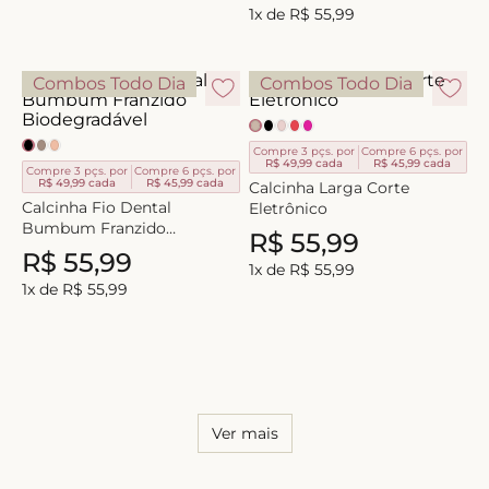
1
x de
R$
55
,
99
Combos Todo Dia
Combos Todo Dia
Compre 3 pçs. por
Compre 6 pçs. por
R$ 49,99
cada
R$ 45,99
cada
Compre 3 pçs. por
Compre 6 pçs. por
R$ 49,99
cada
R$ 45,99
cada
Calcinha Larga Corte
Calcinha Fio Dental
Eletrônico
Bumbum Franzido
R$
55
,
99
Biodegradável
R$
55
,
99
1
x de
R$
55
,
99
1
x de
R$
55
,
99
Ver mais