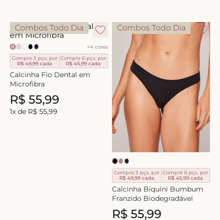
8
º
short doll
Combos Todo Dia
Combos Todo Dia
9
º
biquini
10
º
calcinha
+
4
cores
Compre 3 pçs. por
Compre 6 pçs. por
R$ 49,99
cada
R$ 45,99
cada
Calcinha Fio Dental em
Microfibra
R$
55
,
99
1
x de
R$
55
,
99
Compre 3 pçs. por
Compre 6 pçs. por
R$ 49,99
cada
R$ 45,99
cada
Calcinha Biquíni Bumbum
Franzido Biodegradável
R$
55
,
99