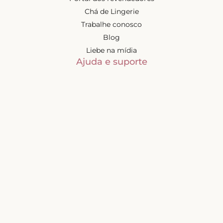
Chá de Lingerie
Trabalhe conosco
Blog
Liebe na mídia
Ajuda e suporte
Minha conta
Política de privacidade
Trocas e devoluções
Frete e entregas
Mapa do site
Contatos
Atendimento de segunda à
sexta-feira das 9h às 17h
(exceto feriados)
📧
sac@liebelingerie.com.br