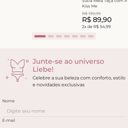
Sutiã Meia Taça com 
Kiss Me
R$
139
,
99
R$
89
,
90
2
x de
R$
54
,
99
Junte-se ao universo
Liebe!
Celebre a sua beleza com conforto, estilo
e novidades exclusivas
Nome
E-mail