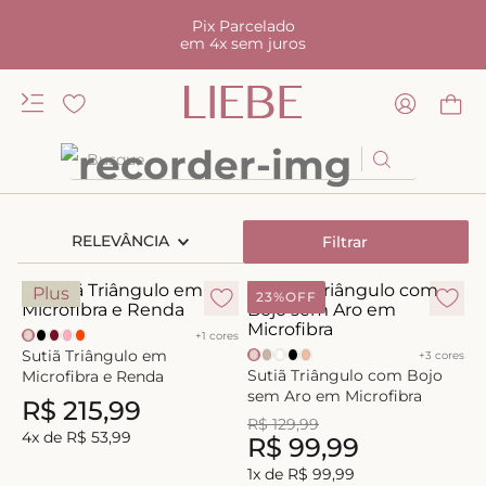
Pix Parcelado
em 4x sem juros
Busque
TERMOS MAIS BUSCADOS
RELEVÂNCIA
Filtrar
1
º
kiss me
2
º
camisola
Plus
23%
OFF
3
º
sutiã
+
1
cores
Sutiã Triângulo em
+
3
cores
4
º
calcinha renda
Sutiã Triângulo com Bojo
Microfibra e Renda
5
º
anatomic
sem Aro em Microfibra
R$
215
,
99
R$
129
,
99
6
º
calcinha alta
4
x de
R$
53
,
99
R$
99
,
99
7
º
triangulo
1
x de
R$
99
,
99