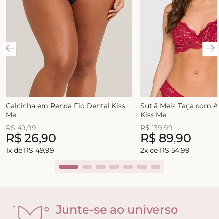
Calcinha em Renda Fio Dental Kiss
Sutiã Meia Taça com 
Me
Kiss Me
R$
49
,
99
R$
139
,
99
R$
26
,
90
R$
89
,
90
1
x de
R$
49
,
99
2
x de
R$
54
,
99
Junte-se ao universo