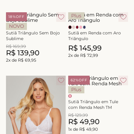
8
º
biquini
Plus
9
º
calcinha
18%
OFF
NOVO
10
º
short doll
Sutiã Triângulo Sem Bojo
Sutiã em Renda com Aro
Sublime
Triângulo
R$
169
,
99
R$
145
,
99
R$
139
,
90
2
x de
R$
72
,
99
2
x de
R$
69
,
95
62%
OFF
Plus
Sutiã Triângulo em Tule
com Renda Mesh TM
R$
129
,
99
R$
49
,
90
1
x de
R$
49
,
90