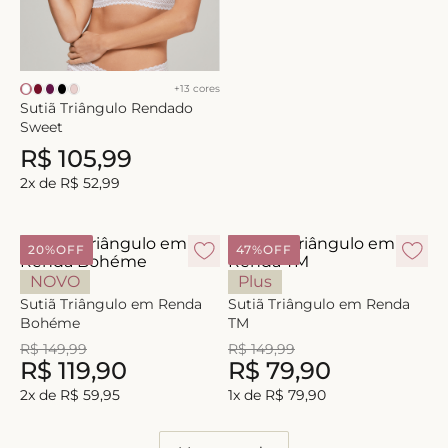
+
13
cores
Sutiã Triângulo Rendado
Sweet
R$
105
,
99
2
x de
R$
52
,
99
20%
OFF
47%
OFF
NOVO
Plus
Sutiã Triângulo em Renda
Sutiã Triângulo em Renda
Bohéme
TM
R$
149
,
99
R$
149
,
99
R$
119
,
90
R$
79
,
90
2
x de
R$
59
,
95
1
x de
R$
79
,
90