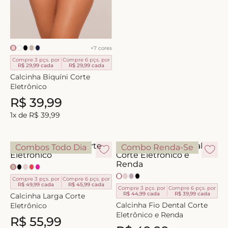
8
º
short doll
9
º
biquini
10
º
calcinha
+
7
cores
Compre 3 pçs. por
Compre 6 pçs. por
R$ 29,99
cada
R$ 29,99
cada
Calcinha Biquíni Corte
Eletrônico
R$
39
,
99
1
x de
R$
39
,
99
Combos Todo Dia
Combo Renda-Se
Compre 3 pçs. por
Compre 6 pçs. por
R$ 49,99
cada
R$ 45,99
cada
Compre 3 pçs. por
Compre 6 pçs. por
R$ 44,99
cada
R$ 39,99
cada
Calcinha Larga Corte
Calcinha Fio Dental Corte
Eletrônico
Eletrônico e Renda
R$
55
,
99