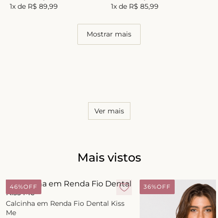
1
x de
R$
89
,
99
1
x de
R$
85
,
99
Mostrar mais
Ver mais
Mais vistos
46%
OFF
36%
OFF
Calcinha em Renda Fio Dental Kiss
Me