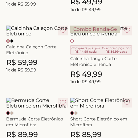
R$
49
,
99
1
x de
R$
55
,
99
1
x de
R$
49
,
99
Combo Renda-Se
Calcinha Caleçon Corte
Compre 3 pçs. por
Compre 6 pçs. por
R$ 44,99
cada
R$ 39,99
cada
Eletrônico
Calcinha Tanga Corte
R$
59
,
99
Eletrônico e Renda
1
x de
R$
59
,
99
R$
49
,
99
1
x de
R$
49
,
99
Bermuda Corte Eletrônico
Short Corte Eletrônico em
em Microfibra
Microfibra
R$
89
,
99
R$
85
,
99