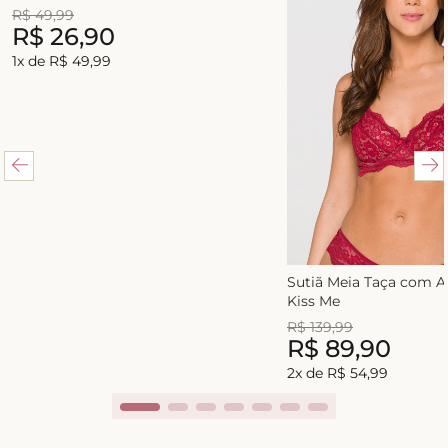
R$
49
,
99
R$
26
,
90
1
x de
R$
49
,
99
Sutiã Meia Taça com 
Kiss Me
R$
139
,
99
R$
89
,
90
2
x de
R$
54
,
99