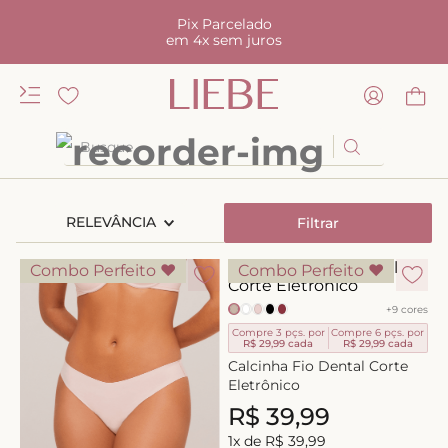
Pix Parcelado
em 4x sem juros
Busque
TERMOS MAIS BUSCADOS
RELEVÂNCIA
Filtrar
1
º
kiss me
2
º
camisola
Combo Perfeito ♥
Combo Perfeito ♥
3
º
sutiã
+
9
cores
4
º
calcinha renda
Compre 3 pçs. por
Compre 6 pçs. por
R$ 29,99
cada
R$ 29,99
cada
5
º
anatomic
Calcinha Fio Dental Corte
Eletrônico
6
º
calcinha alta
R$
39
,
99
7
º
triangulo
1
x de
R$
39
,
99