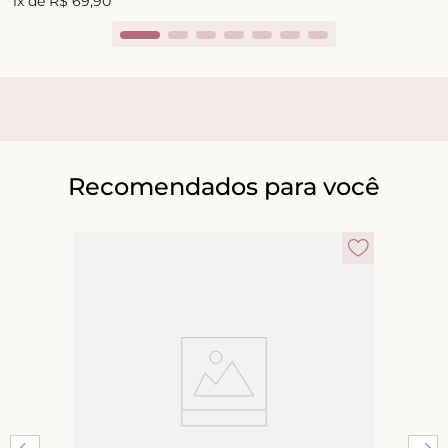
1
x de
R$
69
,
90
Recomendados para você