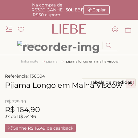
Na compra de
R$300 GANHE
50LIEBE
Copiar
R$50 cupom:
Busque
TERMOS MAIS BUSCADOS
linha noite
pijama
pijama longo em malha viscow
1
º
kiss me
Referência
:
136004
2
º
camisola
Tabela de medidas
Pijama Longo em Malha Viscow
3
º
sutiã
4
º
R$
calcinha renda
329
,
99
R$
164
,
90
5
º
anatomic
3
x de
R$
54
,
96
6
º
calcinha alta
Ganhe
R$ 16,49
de cashback
7
º
triangulo