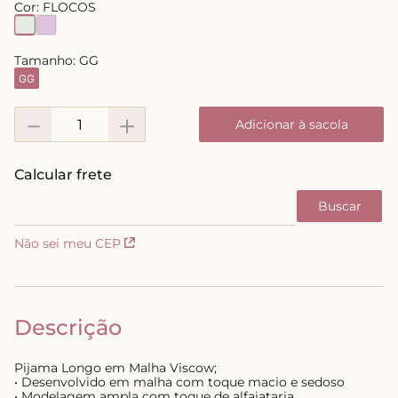
Cor:
FLOCOS
8
º
short doll
9
º
biquini
Tamanho:
GG
GG
10
º
calcinha
－
＋
Adicionar à sacola
Não sei meu CEP
Descrição
Pijama Longo em Malha Viscow;
• Desenvolvido em malha com toque macio e sedoso
• Modelagem ampla com toque de alfaiataria