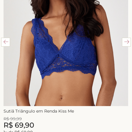
Sutiã Triângulo em Renda Kiss Me
R$
99
,
99
R$
69
,
90