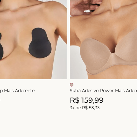
10
º
calcinha
Up Mais Aderente
Sutiã Adesivo Power Mais Ader
9
R$
159
,
99
3
x de
R$
53
,
33