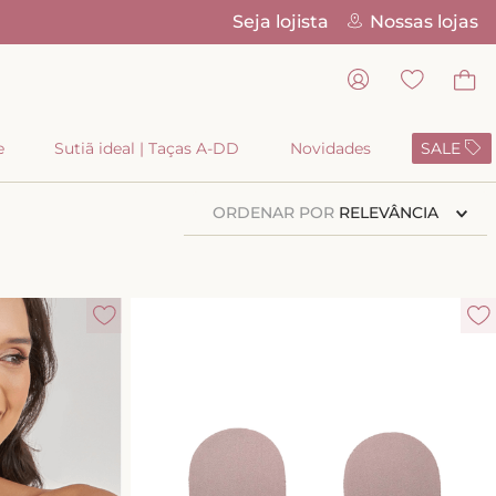
Seja lojista
Nossas lojas
Pix Parc
e
Sutiã ideal | Taças A-DD
Novidades
SALE
ORDENAR POR
RELEVÂNCIA