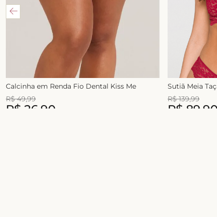
Calcinha em Renda Fio Dental Kiss Me
Sutiã Meia Ta
R$
49
,
99
R$
139
,
99
R$
26
,
90
R$
89
,
9
1
x de
R$
49
,
99
2
x de
R$
54
,
99
Junte-se ao universo Liebe!
Celebre a sua beleza com conforto, estilo e
novidades exclusivas