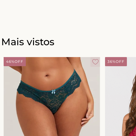
Mais vistos
46%
OFF
36%
OFF