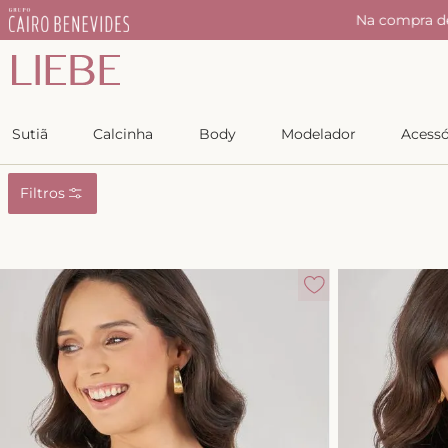
r
Na compra d
Sutiã
Calcinha
Body
Modelador
Acessó
Filtros