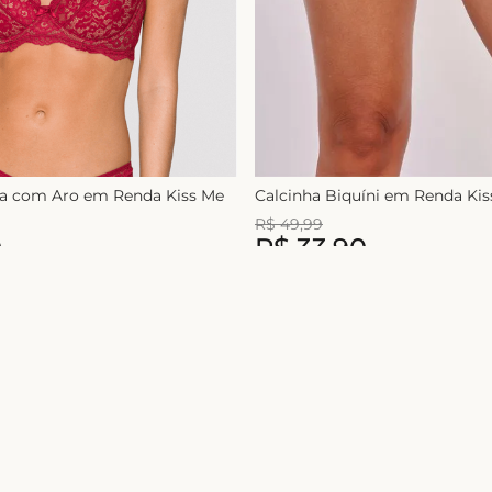
ça com Aro em Renda Kiss Me
Calcinha Biquíni em Renda Ki
R$
49
,
99
0
R$
33
,
90
1
x de
R$
49
,
99
Nome