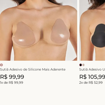
Sutiã Adesivo de Silicone Mais Aderente
Sutiã Adesivo 
R$
99
,
99
R$
105
,
9
1
x de
R$
99
,
99
2
x de
R$
52
,
99