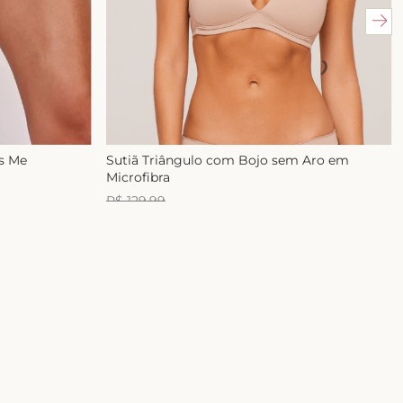
ss Me
Sutiã Triângulo com Bojo sem Aro em
Microfibra
R$
129
,
99
R$
99
,
99
1
x de
R$
99
,
99
E-mail
ASSINAR