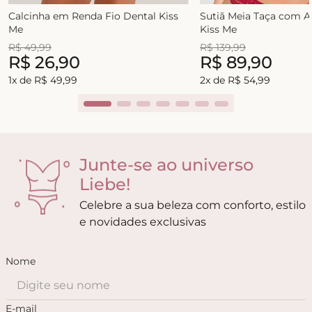
Calcinha em Renda Fio Dental Kiss
Sutiã Meia Taça com 
Me
Kiss Me
R$
49
,
99
R$
139
,
99
R$
26
,
90
R$
89
,
90
1
x de
R$
49
,
99
2
x de
R$
54
,
99
Junte-se ao universo
Liebe!
Celebre a sua beleza com conforto, estilo
e novidades exclusivas
Nome
E-mail