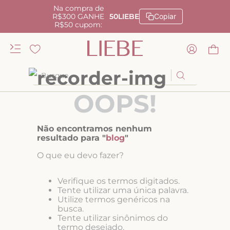
Na compra de
R$300 GANHE
50LIEBE
Copiar
R$50 cupom:
Busque
OOPS!
TERMOS MAIS BUSCADOS
1
º
kiss me
Não encontramos nenhum
2
º
camisola
resultado para "
blog
"
3
º
sutiã
O que eu devo fazer?
4
º
calcinha renda
Verifique os termos digitados.
5
º
calcinha alta
Tente utilizar uma única palavra.
Utilize termos genéricos na
6
º
anatomic
busca.
Tente utilizar sinônimos do
7
º
biquini
termo desejado.