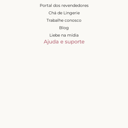
Portal dos revendedores
Chá de Lingerie
Trabalhe conosco
Blog
Liebe na mídia
Ajuda e suporte
Minha conta
Política de privacidade
Trocas e devoluções
Frete e entregas
Mapa do site
Contatos
Atendimento de segunda à
sexta-feira das 9h às 17h
(exceto feriados)
📧
sac@liebelingerie.com.br