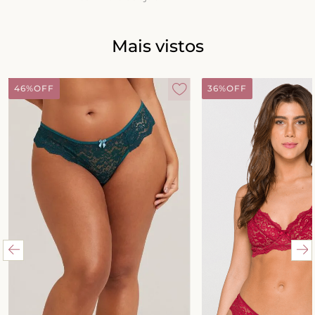
8
º
triangulo
9
º
short doll
Mais vistos
10
º
plus
46%
OFF
36%
OFF