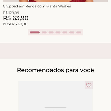
Cropped em Renda com Manta Wishes
R$
129
,
99
R$
63
,
90
1
x de
R$
63
,
90
Recomendados para você