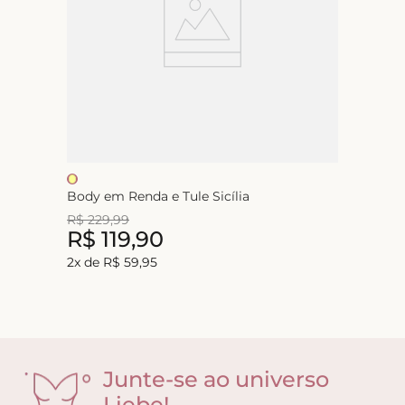
Body em Renda e Tule Sicília
R$
229
,
99
R$
119
,
90
2
x de
R$
59
,
95
Junte-se ao universo
Liebe!