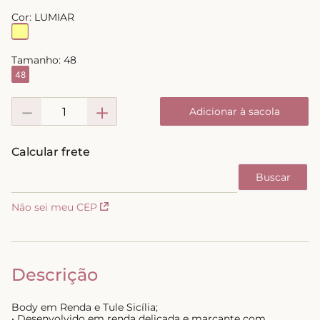
8
º
short doll
Cor:
LUMIAR
9
º
biquini
Tamanho:
48
10
º
calcinha
48
－
＋
Adicionar à sacola
Não sei meu CEP
Descrição
Body em Renda e Tule Sicília;
• Desenvolvido em renda delicada e marcante com