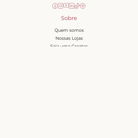
Sobre
Quem somos
Nossas Lojas
Seja uma Creator
Quero Revender
Portal dos revendedores
Chá de Lingerie
Trabalhe conosco
Blog
Liebe na mídia
Ajuda e suporte
Minha conta
Política de privacidade
Política de cashback
Trocas e devoluções