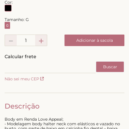
Cor:
8
º
short doll
9
º
biquini
Tamanho:
G
G
10
º
calcinha
－
＋
Adicionar à sacola
Não sei meu CEP
Descrição
Body em Renda Love Appeal;
• Modelagem body halter neck com elásticos e vazado no
busto, com parte de baixo em calcinha fio dental – baixa