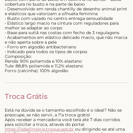
cobertura no busto e na parte de baixo
• Desenvolvido em renda chantilly de desenho animal print
e elásticos que valorizam a silhueta feminina
• Busto com vazado no centro entrega sensualidade
• Elástico largo macio na cintura com reguladores para
melhor se adaptar ao corpo
• Base para sutiã nas costas com fecho de 3 regulagens
• Acabamentos em elástico delicado macio, que não marca
e não aperta sobre a pele
• Forro em algodão antibacteriano
• Indicado para todos os tipos de corpos
Composição:
Renda: 90% poliamida e 10% elastano
Tule: 88,8% poliamida e 11,2% elastano
Forro (calcinha): 100% algodão
Troca Grátis
Está na dúvida se o tamanho escolhido é o ideal? Não se
preocupe, se não servir, a 1ªa troca grátis!
Após receber a mercadoria você terá até 7 dias corridos
para solicitar a troca, através do portal
https://liebelingerie.troque.app.br
ou dirigindo-se até uma