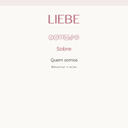
Sobre
Quem somos
Nossas Lojas
Seja uma Creator
Quero Revender
Portal dos revendedores
Chá de Lingerie
Trabalhe conosco
Blog
Liebe na mídia
Ajuda e suporte