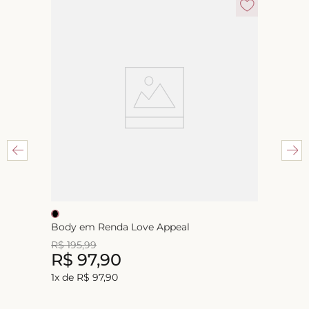
Body em Renda Love Appeal
R$
195
,
99
R$
97
,
90
1
x de
R$
97
,
90