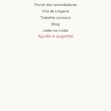
Portal dos revendedores
Chá de Lingerie
Trabalhe conosco
Blog
Liebe na mídia
Ajuda e suporte
Minha conta
Política de privacidade
Trocas e devoluções
Frete e entregas
Mapa do site
Contatos
Atendimento de segunda à
sexta-feira das 9h às 17h
(exceto feriados)
📧
sac@liebelingerie.com.br