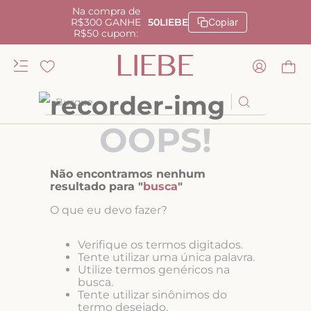
Na compra de
R$300 GANHE
50LIEBE
Copiar
R$50 cupom:
Busque
OOPS!
TERMOS MAIS BUSCADOS
1
º
kiss me
Não encontramos nenhum
2
º
camisola
resultado para "
busca
"
3
º
sutiã
O que eu devo fazer?
4
º
calcinha renda
Verifique os termos digitados.
5
º
calcinha alta
Tente utilizar uma única palavra.
Utilize termos genéricos na
6
º
anatomic
busca.
Tente utilizar sinônimos do
7
º
biquini
termo desejado.