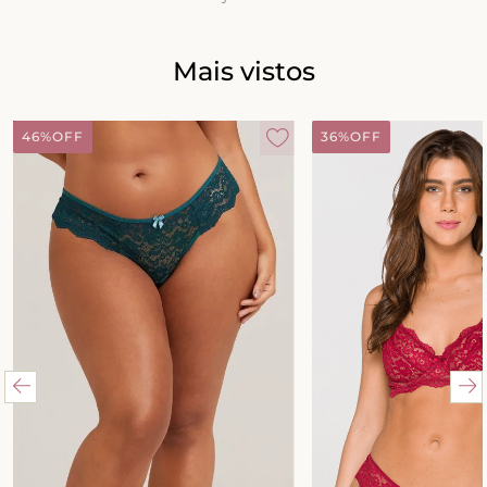
8
º
triangulo
9
º
short doll
Mais vistos
10
º
plus
46%
OFF
36%
OFF