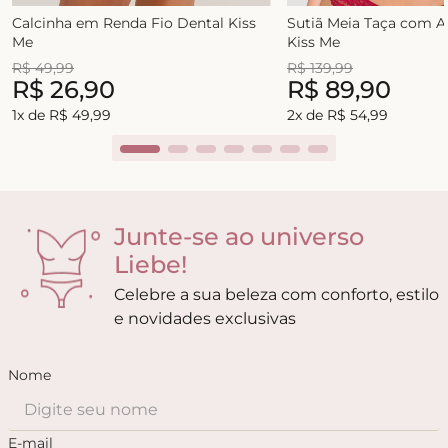
Calcinha em Renda Fio Dental Kiss
Sutiã Meia Taça com 
Me
Kiss Me
R$
49
,
99
R$
139
,
99
R$
26
,
90
R$
89
,
90
1
x de
R$
49
,
99
2
x de
R$
54
,
99
Junte-se ao universo
Liebe!
Celebre a sua beleza com conforto, estilo
e novidades exclusivas
Nome
E-mail