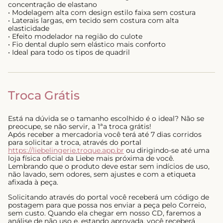
concentração de elastano
• Modelagem alta com design estilo faixa sem costura
• Laterais largas, em tecido sem costura com alta
elasticidade
• Efeito modelador na região do culote
• Fio dental duplo sem elástico mais conforto
• Ideal para todo os tipos de quadril
Troca Grátis
Está na dúvida se o tamanho escolhido é o ideal? Não se
preocupe, se não servir, a 1ªa troca grátis!
Após receber a mercadoria você terá até 7 dias corridos
para solicitar a troca, através do portal
https://liebelingerie.troque.app.br
ou dirigindo-se até uma
loja física oficial da Liebe mais próxima de você.
Lembrando que o produto deve estar sem indícios de uso,
não lavado, sem odores, sem ajustes e com a etiqueta
afixada à peça.
Solicitando através do portal você receberá um código de
postagem para que possa nos enviar a peça pelo Correio,
sem custo. Quando ela chegar em nosso CD, faremos a
análise de não uso e, estando aprovada, você receberá