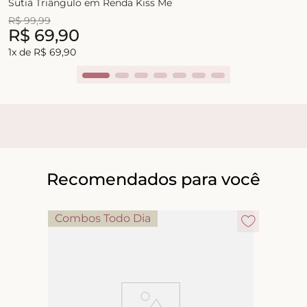
Sutiã Triângulo em Renda Kiss Me
R$
99
,
99
R$
69
,
90
1
x de
R$
69
,
90
Recomendados para você
Combos Todo Dia