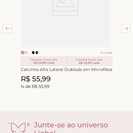
+
3
cores
Compre 3 pçs. por
Compre 6 pçs. por
R$ 49,99
cada
R$ 45,99
cada
Calcinha Alta Lateral Dublada em Microfibra
R$
55
,
99
1
x de
R$
55
,
99
Junte-se ao universo