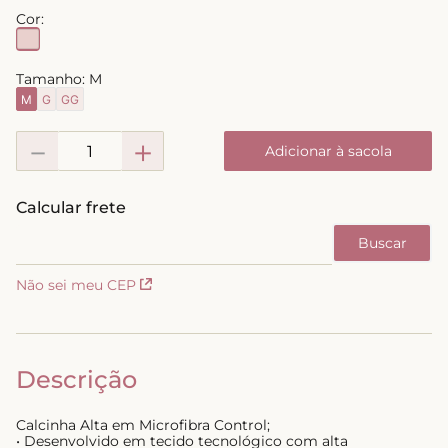
Cor:
8
º
short doll
9
º
biquini
Tamanho:
M
10
º
calcinha
M
G
GG
－
＋
Adicionar à sacola
Não sei meu CEP
Descrição
Calcinha Alta em Microfibra Control;
• Desenvolvido em tecido tecnológico com alta