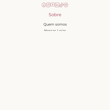
Sobre
Quem somos
Nossas Lojas
Seja uma Creator
Quero Revender
Portal dos revendedores
Chá de Lingerie
Trabalhe conosco
Blog
Liebe na mídia
Ajuda e suporte
Minha conta
Política de privacidade
Trocas e devoluções
Frete e entregas