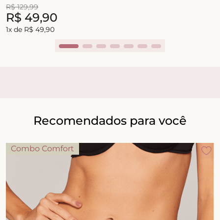
R$
129
,
99
R$
49
,
90
1
x de
R$
49
,
90
Recomendados para você
Combo Comfort