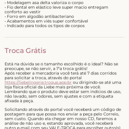
• Modelagem asa delta valoriza o corpo
• Fio dental em elástico leve super macio entregam
conforto ao vestir
• Forro em algodão antibacteriano
• Acabamentos em viés super confortável
• Indicado para todos os tipos de corpos
Troca Grátis
Está na dúvida se o tamanho escolhido é o ideal? Não se
preocupe, se não servir, a 1ªa troca grátis!
Após receber a mercadoria você terá até 7 dias corridos
para solicitar a troca, através do portal
https://liebelingerie.troque.app.br
ou dirigindo-se até uma
loja física oficial da Liebe mais próxima de você.
Lembrando que o produto deve estar sem indícios de uso,
não lavado, sem odores, sem ajustes e com a etiqueta
afixada à peça.
Solicitando através do portal você receberá um código de
postagem para que possa nos enviar a peça pelo Correio,
sem custo. Quando ela chegar em nosso CD, faremos a
análise de não uso e, estando aprovada, você receberá
outro e-mail com seu VALE-TROCA para escolher outro(s)