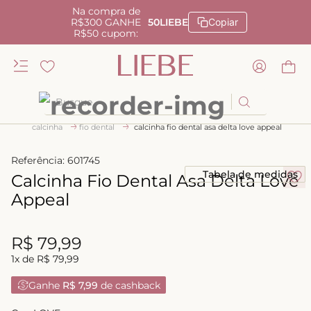
Na compra de
R$300 GANHE
50LIEBE
Copiar
R$50 cupom:
Busque
calcinha
fio dental
calcinha fio dental asa delta love appeal
TERMOS MAIS BUSCADOS
1
º
kiss me
Referência
:
601745
Tabela de medidas
Calcinha Fio Dental Asa Delta Love
2
º
camisola
Appeal
3
º
sutiã
4
º
calcinha renda
R$
79
,
99
5
º
anatomic
1
x de
R$
79
,
99
6
º
calcinha alta
Ganhe
R$ 7,99
de cashback
7
º
triangulo