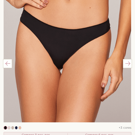
+
3
cores
Compre 3 pçs. por
Compre 6 pçs. por