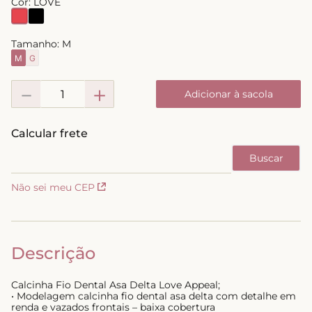
Cor:
LOVE
8
º
short doll
9
º
biquini
Tamanho:
M
M
G
10
º
calcinha
－
＋
Adicionar à sacola
Não sei meu CEP
Descrição
Calcinha Fio Dental Asa Delta Love Appeal;
• Modelagem calcinha fio dental asa delta com detalhe em
renda e vazados frontais – baixa cobertura