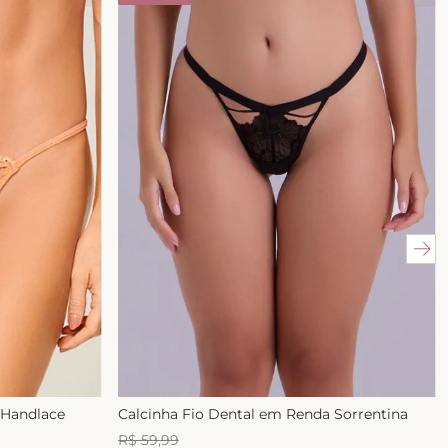
 Handlace
Calcinha Fio Dental em Renda Sorrentina
R$
59
,
99