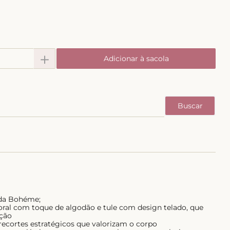
＋
Adicionar à sacola
nda Bohéme;
oral com toque de algodão e tule com design telado, que
ação
recortes estratégicos que valorizam o corpo