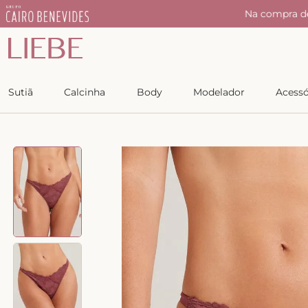
0 utilizando o cupom:
50LIEBE
Copiar
Sutiã
Calcinha
Body
Modelador
Acessó