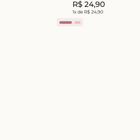
R$
24
,
90
1
x de
R$
24
,
90
51%
OFF