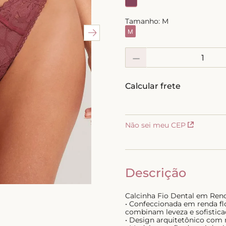
10
º
calcinha
Tamanho:
M
M
－
Não sei meu CEP
Descrição
Calcinha Fio Dental em Re
• Confeccionada em renda fl
combinam leveza e sofistic
• Design arquitetônico com 