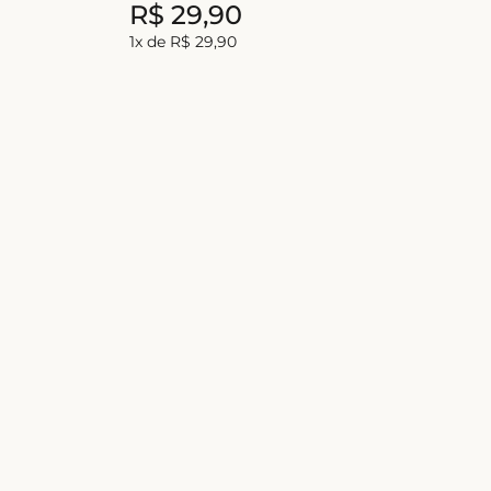
R$
29
,
90
1
x de
R$
29
,
90
30%
OFF