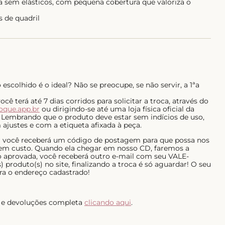
a sem elásticos, com pequena cobertura que valoriza o
s de quadril
escolhido é o ideal? Não se preocupe, se não servir, a 1ªa
ê terá até 7 dias corridos para solicitar a troca, através do
roque.app.br
ou dirigindo-se até uma loja física oficial da
 Lembrando que o produto deve estar sem indícios de uso,
ajustes e com a etiqueta afixada à peça.
al você receberá um código de postagem para que possa nos
 sem custo. Quando ela chegar em nosso CD, faremos a
do aprovada, você receberá outro e-mail com seu VALE-
 produto(s) no site, finalizando a troca é só aguardar! O seu
ra o endereço cadastrado!
as e devoluções completa
clicando aqui
.