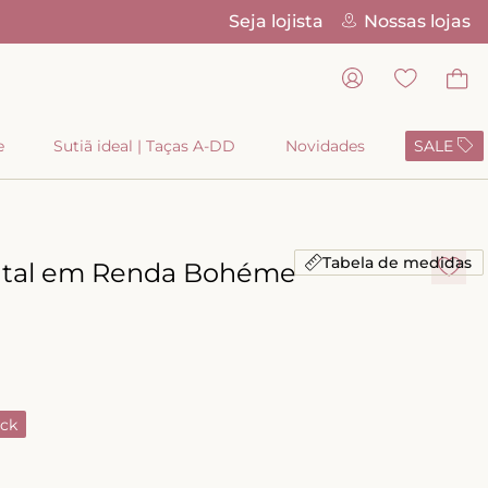
Seja lojista
Nossas lojas
ros
e
Sutiã ideal | Taças A-DD
Novidades
SALE
Tabela de medidas
ental em Renda Bohéme
ck