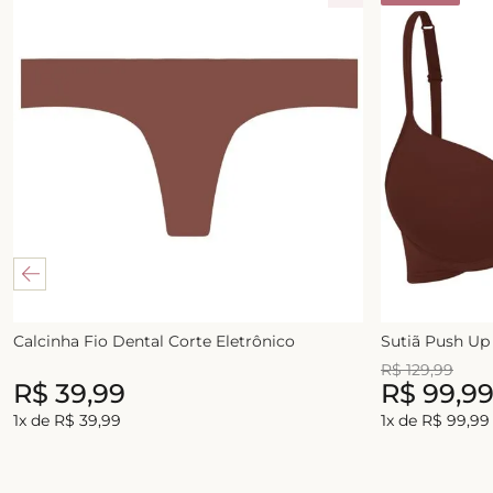
Calcinha Fio Dental Corte Eletrônico
Sutiã Push Up
R$
39
,
99
R$
129
,
99
R$
39
,
99
R$
99
,
9
1
x de
R$
39
,
99
1
x de
R$
99
,
99