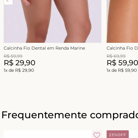
Calcinha Fio Dental em Renda Marine
Calcinha Fio 
R$
59
,
99
R$
69
,
99
R$
29
,
90
R$
59
,
9
1
x de
R$
29
,
90
1
x de
R$
59
,
90
Frequentemente comprado
23%
OFF