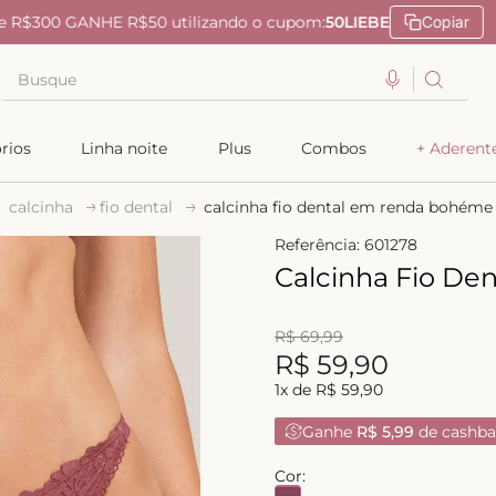
Pix Parcelado em 4x sem ju
Busque
TERMOS MAIS BUSCADOS
rios
Linha noite
Plus
Combos
+ Aderent
1
º
kiss me
calcinha
fio dental
calcinha fio dental em renda bohéme
2
º
camisola
Referência
:
601278
3
º
sutiã
Calcinha Fio D
4
º
calcinha renda
5
º
anatomic
R$
69
,
99
R$
59
,
90
6
º
calcinha alta
1
x de
R$
59
,
90
7
º
triangulo
Ganhe
R$ 5,99
de cashba
8
º
short doll
Cor:
9
º
biquini