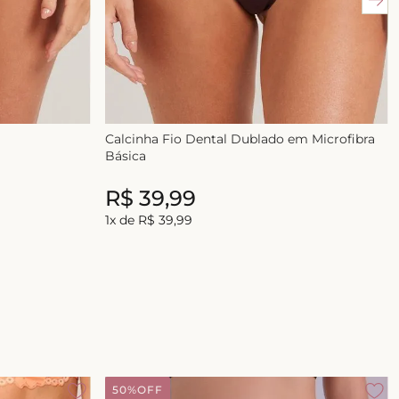
Calcinha Fio Dental Dublado em Microfibra
Básica
R$
39
,
99
R$
39
,
99
1
x de
R$
39
,
99
50%
OFF