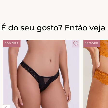
É do seu gosto? Então veja 
50%
OFF
14%
OFF