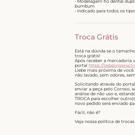
• Modelagem fio dental dupl
bumbum
• Indicado para todos os tipo
Troca Grátis
Está na dúvida se o tamanho 
troca grátis!
Após receber a mercadoria voc
portal
https://liebelingerie.t
Liebe mais próxima de você.
não lavado, sem odores, sem 
Solicitando através do port
enviar a peça pelo Correio,
análise de não uso e, estan
TROCA para escolher outro(s)
novo pedido será enviado pa
Fácil, não é?
Veja nossa política de troc