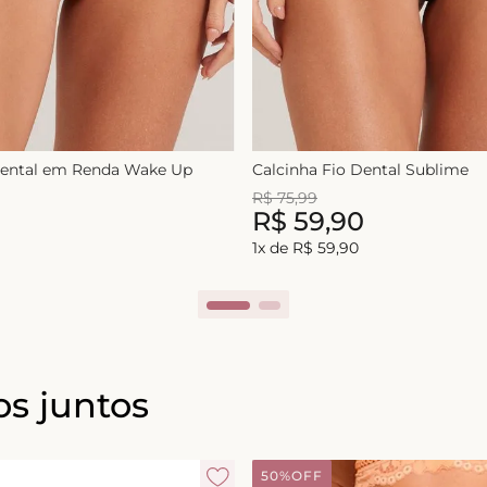
Dental em Renda Wake Up
Calcinha Fio Dental Sublime
R$
75
,
99
0
R$
59
,
90
1
x de
R$
59
,
90
s juntos
50%
OFF