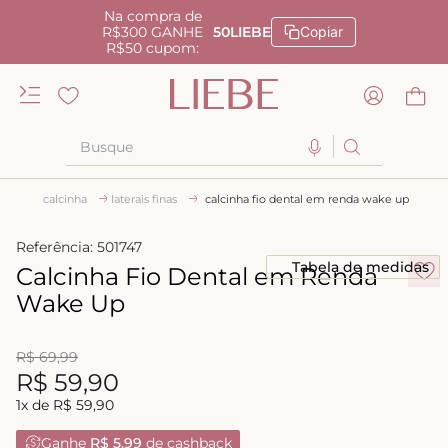
Na compra de
R$300 GANHE
50LIEBE
Copiar
R$50 cupom:
Busque
TERMOS MAIS BUSCADOS
calcinha
laterais finas
calcinha fio dental em renda wake up
1
º
kiss me
Referência
:
501747
2
º
camisola
Tabela de medidas
Calcinha Fio Dental em Renda
3
º
sutiã
Wake Up
4
º
calcinha renda
R$
69
,
99
5
º
anatomic
R$
59
,
90
6
º
calcinha alta
1
x de
R$
59
,
90
7
º
triangulo
Ganhe
R$ 5,99
de cashback