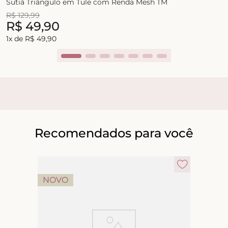
Sutiã Triângulo em Tule com Renda Mesh TM
R$
129
,
99
R$
49
,
90
1
x de
R$
49
,
90
Recomendados para você
NOVO