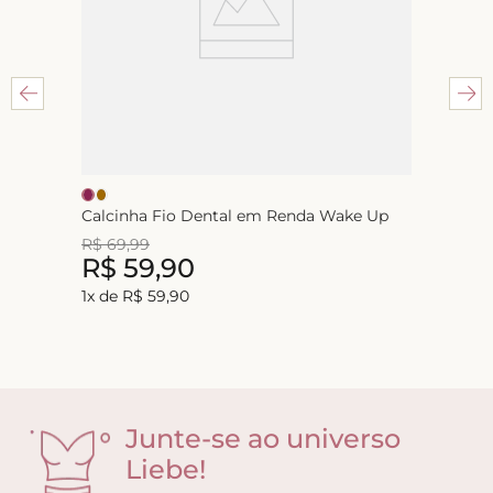
Calcinha Fio Dental em Renda Wake Up
R$
69
,
99
R$
59
,
90
1
x de
R$
59
,
90
Junte-se ao universo
Liebe!