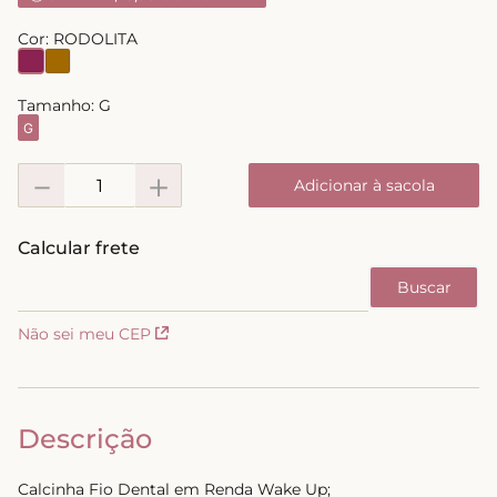
8
º
short doll
Cor:
RODOLITA
9
º
biquini
10
º
calcinha
Tamanho:
G
G
－
＋
Adicionar à sacola
Não sei meu CEP
Descrição
Calcinha Fio Dental em Renda Wake Up;