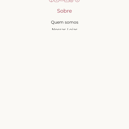
Sobre
Quem somos
Nossas Lojas
Seja uma Creator
Quero Revender
Portal dos revendedores
Chá de Lingerie
Trabalhe conosco
Blog
Liebe na mídia
Ajuda e suporte
Minha conta
Política de privacidade
Trocas e devoluções
Frete e entregas