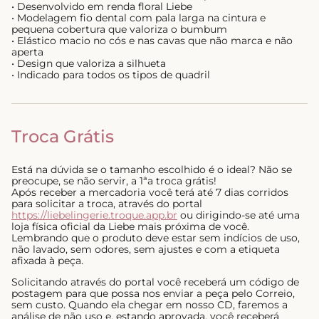
• Desenvolvido em renda floral Liebe
• Modelagem fio dental com pala larga na cintura e
pequena cobertura que valoriza o bumbum
• Elástico macio no cós e nas cavas que não marca e não
aperta
• Design que valoriza a silhueta
• Indicado para todos os tipos de quadril
Troca Grátis
Está na dúvida se o tamanho escolhido é o ideal? Não se
preocupe, se não servir, a 1ªa troca grátis!
Após receber a mercadoria você terá até 7 dias corridos
para solicitar a troca, através do portal
https://liebelingerie.troque.app.br
ou dirigindo-se até uma
loja física oficial da Liebe mais próxima de você.
Lembrando que o produto deve estar sem indícios de uso,
não lavado, sem odores, sem ajustes e com a etiqueta
afixada à peça.
Solicitando através do portal você receberá um código de
postagem para que possa nos enviar a peça pelo Correio,
sem custo. Quando ela chegar em nosso CD, faremos a
análise de não uso e, estando aprovada, você receberá