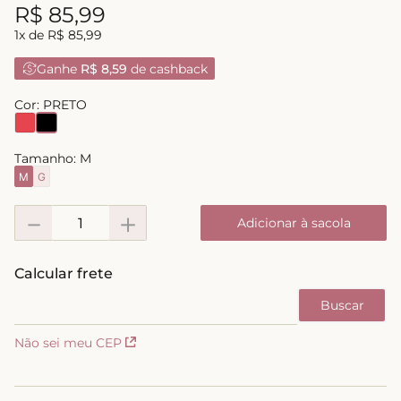
R$
85
,
99
1
x de
R$
85
,
99
Ganhe
R$ 8,59
de cashback
Cor:
PRETO
Tamanho:
M
M
G
－
＋
Adicionar à sacola
Não sei meu CEP