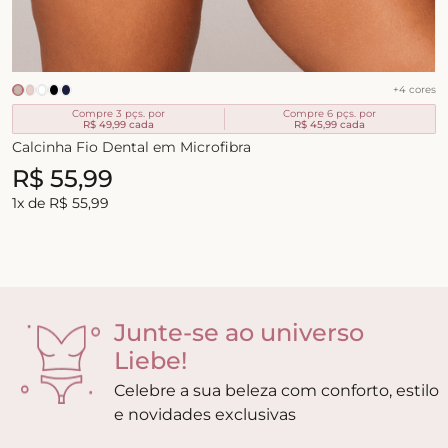
+
4
cores
Compre 3 pçs. por
Compre 6 pçs. por
R$ 49,99
cada
R$ 45,99
cada
Calcinha Fio Dental em Microfibra
R$
55
,
99
1
x de
R$
55
,
99
Junte-se ao universo
Liebe!
Celebre a sua beleza com conforto, estilo
e novidades exclusivas