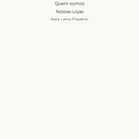
Quem somos
Nossas Lojas
Seja uma Creator
Quero Revender
Portal dos revendedores
Chá de Lingerie
Trabalhe conosco
Blog
Liebe na mídia
Ajuda e suporte
Minha conta
Política de privacidade
Política de cashback
Trocas e devoluções
Frete e entregas
Mapa do site
Contatos