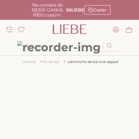
Na compra de
R$300 GANHE
50LIEBE
Copiar
R$50 cupom:
Busque
TERMOS MAIS BUSCADOS
calcinha
fio dental
calcinha fio dental love appeal
1
º
kiss me
2
º
camisola
3
º
sutiã
4
º
calcinha renda
5
º
anatomic
6
º
calcinha alta
7
º
triangulo