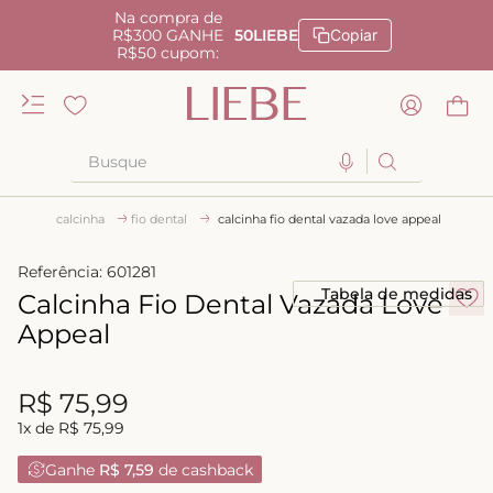
Na compra de
R$300 GANHE
50LIEBE
Copiar
R$50 cupom:
Busque
TERMOS MAIS BUSCADOS
calcinha
fio dental
calcinha fio dental vazada love appeal
1
º
kiss me
Referência
:
601281
2
º
camisola
Tabela de medidas
Calcinha Fio Dental Vazada Love
3
º
sutiã
Appeal
4
º
calcinha renda
R$
75
,
99
5
º
calcinha alta
1
x de
R$
75
,
99
6
º
anatomic
Ganhe
R$ 7,59
de cashback
7
º
biquini