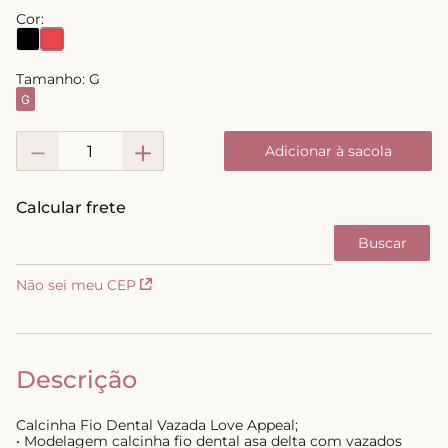
Cor:
8
º
triangulo
9
º
short doll
Tamanho:
G
10
º
plus
G
－
＋
Adicionar à sacola
Não sei meu CEP
Descrição
Calcinha Fio Dental Vazada Love Appeal;
• Modelagem calcinha fio dental asa delta com vazados