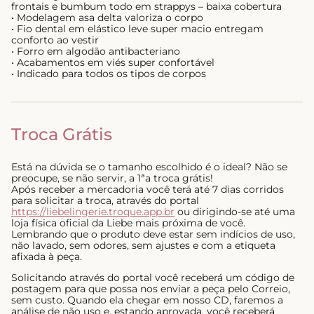
frontais e bumbum todo em strappys – baixa cobertura
• Modelagem asa delta valoriza o corpo
• Fio dental em elástico leve super macio entregam
conforto ao vestir
• Forro em algodão antibacteriano
• Acabamentos em viés super confortável
• Indicado para todos os tipos de corpos
Troca Grátis
Está na dúvida se o tamanho escolhido é o ideal? Não se
preocupe, se não servir, a 1ªa troca grátis!
Após receber a mercadoria você terá até 7 dias corridos
para solicitar a troca, através do portal
https://liebelingerie.troque.app.br
ou dirigindo-se até uma
loja física oficial da Liebe mais próxima de você.
Lembrando que o produto deve estar sem indícios de uso,
não lavado, sem odores, sem ajustes e com a etiqueta
afixada à peça.
Solicitando através do portal você receberá um código de
postagem para que possa nos enviar a peça pelo Correio,
sem custo. Quando ela chegar em nosso CD, faremos a
análise de não uso e, estando aprovada, você receberá