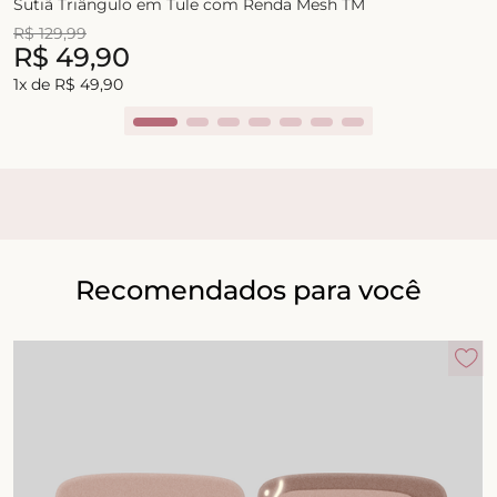
Sutiã Triângulo em Tule com Renda Mesh TM
R$
129
,
99
R$
49
,
90
1
x de
R$
49
,
90
Recomendados para você