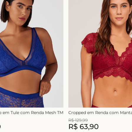
lo em Tule com Renda Mesh TM
Cropped em Renda com Manta
R$
129
,
99
0
R$
63
,
90