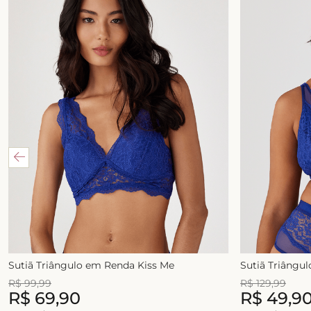
Sutiã Triângulo em Renda Kiss Me
Sutiã Triângu
R$
99
,
99
R$
129
,
99
R$
69
,
90
R$
49
,
9