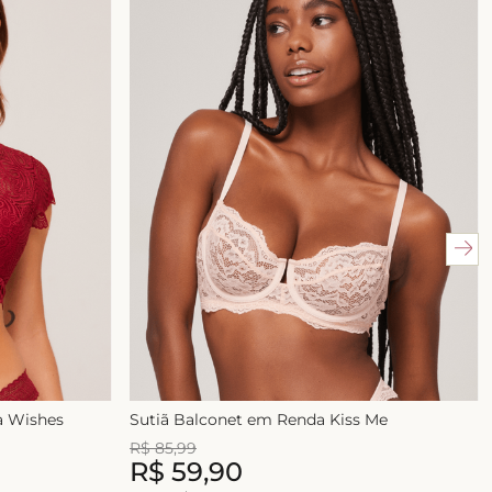
 Wishes
Sutiã Balconet em Renda Kiss Me
R$
85
,
99
R$
59
,
90