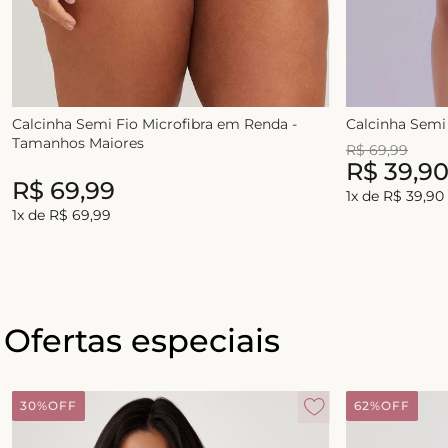
Calcinha Semi Fio Microfibra em Renda -
Calcinha Semi
Tamanhos Maiores
R$
69
,
99
R$
39
,
9
R$
69
,
99
R$
69
,
99
1
x de
R$
39
,
90
1
x de
R$
69
,
99
Ofertas especiais
30%
OFF
62%
OFF