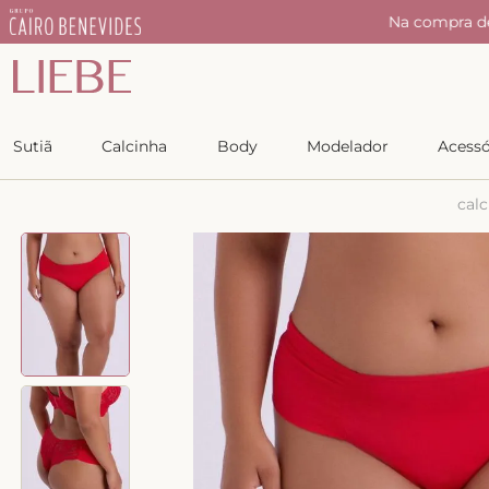
ndo o cupom:
50LIEBE
Copiar
Sutiã
Calcinha
Body
Modelador
Acessó
calc