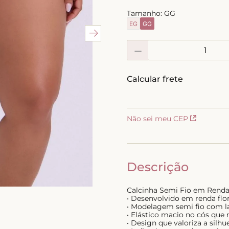
10
º
calcinha
Tamanho:
GG
EG
GG
－
Não sei meu CEP
Descrição
Calcinha Semi Fio em Renda
• Desenvolvido em renda flor
• Modelagem semi fio com lat
• Elástico macio no cós que
• Design que valoriza a sil