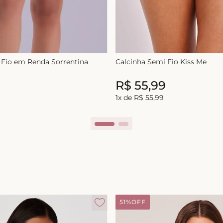
 Fio em Renda Sorrentina
Calcinha Semi Fio Kiss Me
R$
55
,
99
0
R$
55
,
99
1
x de
R$
55
,
99
51%
OFF