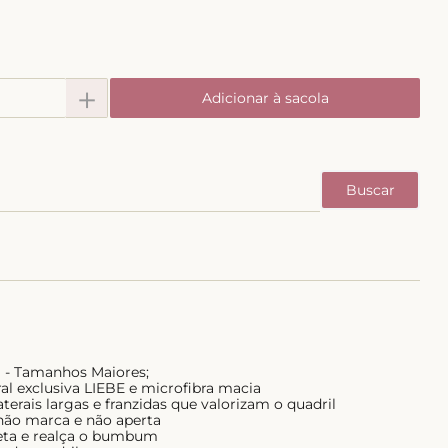
＋
Adicionar à sacola
 - Tamanhos Maiores;
al exclusiva LIEBE e microfibra macia
erais largas e franzidas que valorizam o quadril
 não marca e não aperta
hueta e realça o bumbum