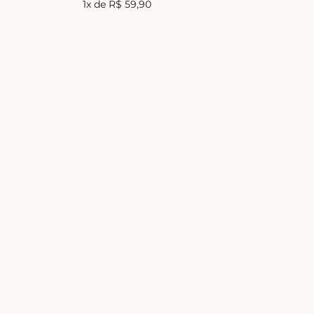
1
x de
R$
59
,
90