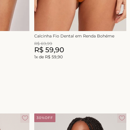
Calcinha Fio Dental em Renda Bohéme
R$
69
,
99
R$
59
,
90
1
x de
R$
59
,
90
30%
OFF