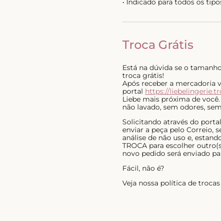
• Indicado para todos os tipo
Troca Grátis
Está na dúvida se o tamanho 
troca grátis!
Após receber a mercadoria voc
portal
https://liebelingerie.t
Liebe mais próxima de você.
não lavado, sem odores, sem 
Solicitando através do port
enviar a peça pelo Correio,
análise de não uso e, estan
TROCA para escolher outro(s)
novo pedido será enviado pa
Fácil, não é?
Veja nossa política de troc