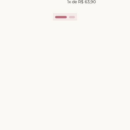
1
x de
R$
63
,
90
do Dia