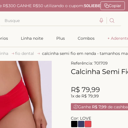
Pix Parcelado em 4x sem juros
Busque
TERMOS MAIS BUSCADOS
rios
Linha noite
Plus
Combos
+ Aderent
1
º
kiss me
inha
fio dental
calcinha semi fio em renda - tamanhos ma
2
º
camisola
Referência
:
701709
3
º
sutiã
Calcinha Semi F
4
º
calcinha renda
5
º
anatomic
R$
79
,
99
6
º
calcinha alta
1
x de
R$
79
,
99
7
º
triangulo
Ganhe
R$ 7,99
de cashba
8
º
short doll
Cor:
LOVE
9
º
biquini