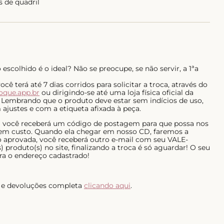
s de quadril
escolhido é o ideal? Não se preocupe, se não servir, a 1ªa
ê terá até 7 dias corridos para solicitar a troca, através do
roque.app.br
ou dirigindo-se até uma loja física oficial da
 Lembrando que o produto deve estar sem indícios de uso,
ajustes e com a etiqueta afixada à peça.
al você receberá um código de postagem para que possa nos
 sem custo. Quando ela chegar em nosso CD, faremos a
do aprovada, você receberá outro e-mail com seu VALE-
 produto(s) no site, finalizando a troca é só aguardar! O seu
ra o endereço cadastrado!
as e devoluções completa
clicando aqui
.