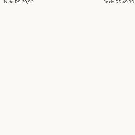
1
x de
R$
69
,
90
1
x de
R$
49
,
90
Recomendados para você
Combo Comfort
Combos To