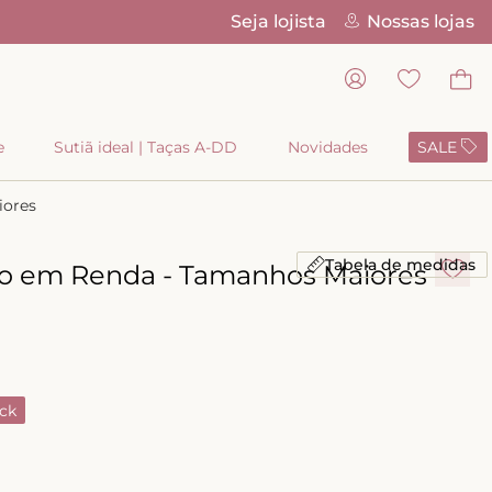
Seja lojista
Nossas lojas
e
Sutiã ideal | Taças A-DD
Novidades
SALE
iores
Tabela de medidas
io em Renda - Tamanhos Maiores
ck