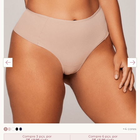
+
4
cores
Compre 3 pçs. por
Compre 6 pçs. por
R$ 49,99
cada
R$ 45,99
cada