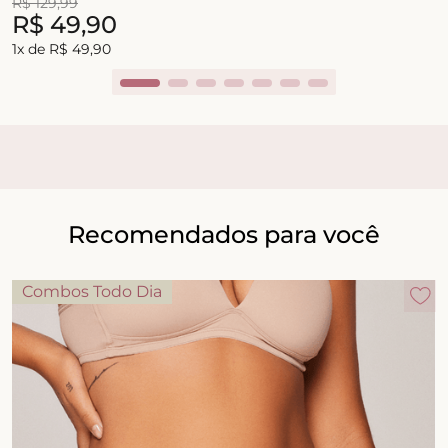
R$
129
,
99
R$
49
,
90
1
x de
R$
49
,
90
Recomendados para você
Combos Todo Dia