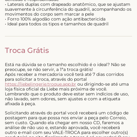
• Laterais duplas com drapeado anatômico, que se ajustam
suavemente à circunferência do quadril, acompanhando os
movimentos do corpo sem marcar a pele
• Forro 100% algodão com ação antibactericida
• Ideal para todos os tipos e tamanhos de quadril
Troca Grátis
Está na dúvida se o tamanho escolhido é o ideal? Não se
preocupe, se não servir, a 1ªa troca grátis!
Após receber a mercadoria você terá até 7 dias corridos
para solicitar a troca, através do portal
https://liebelingerie.troque.app.br
ou dirigindo-se até uma
loja física oficial da Liebe mais próxima de você.
Lembrando que o produto deve estar sem indícios de uso,
não lavado, sem odores, sem ajustes e com a etiqueta
afixada à peça.
Solicitando através do portal você receberá um código de
postagem para que possa nos enviar a peça pelo Correio,
sem custo. Quando ela chegar em nosso CD, faremos a
análise de não uso e, estando aprovada, você receberá
outro e-mail com seu VALE-TROCA para escolher outro(s)