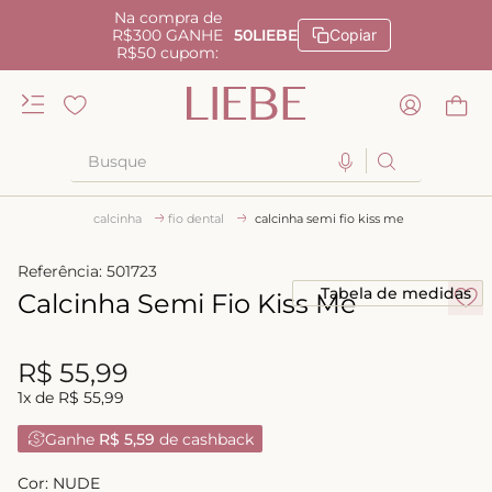
Na compra de
R$300 GANHE
50LIEBE
Copiar
R$50 cupom:
Busque
TERMOS MAIS BUSCADOS
calcinha
fio dental
calcinha semi fio kiss me
1
º
kiss me
Referência
:
501723
2
º
camisola
Tabela de medidas
Calcinha Semi Fio Kiss Me
3
º
sutiã
4
º
calcinha renda
R$
55
,
99
1
x de
R$
55
,
99
5
º
anatomic
Ganhe
R$ 5,59
de cashback
6
º
calcinha alta
7
º
triangulo
Cor:
NUDE