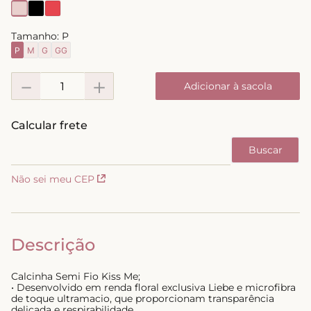
8
º
short doll
Tamanho:
P
9
º
biquini
P
M
G
GG
10
º
calcinha
－
＋
Adicionar à sacola
Não sei meu CEP
Descrição
Calcinha Semi Fio Kiss Me;
• Desenvolvido em renda floral exclusiva Liebe e microfibra
de toque ultramacio, que proporcionam transparência
delicada e respirabilidade