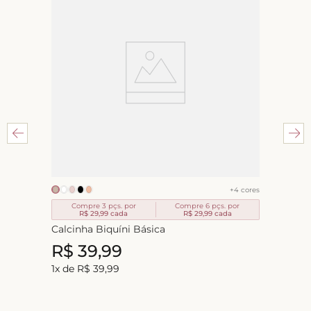
+
4
cores
Compre 3 pçs. por
Compre 6 pçs. por
R$ 29,99
cada
R$ 29,99
cada
Calcinha Biquíni Básica
R$
39
,
99
1
x de
R$
39
,
99