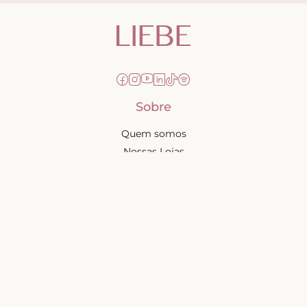
Sobre
Quem somos
Nossas Lojas
Seja uma Creator
Quero Revender
Portal dos revendedores
Chá de Lingerie
Trabalhe conosco
Blog
Liebe na mídia
Ajuda e suporte