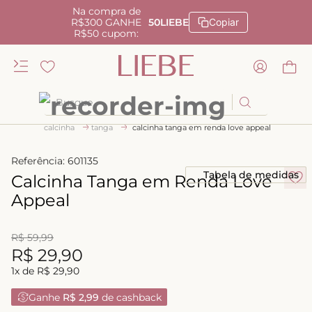
Na compra de
R$300 GANHE
50LIEBE
Copiar
R$50 cupom:
Busque
calcinha
tanga
calcinha tanga em renda love appeal
TERMOS MAIS BUSCADOS
1
º
kiss me
Referência
:
601135
Tabela de medidas
Calcinha Tanga em Renda Love
2
º
camisola
Appeal
3
º
sutiã
4
º
calcinha renda
R$
59
,
99
R$
29
,
90
5
º
anatomic
1
x de
R$
29
,
90
6
º
calcinha alta
Ganhe
R$ 2,99
de cashback
7
º
triangulo