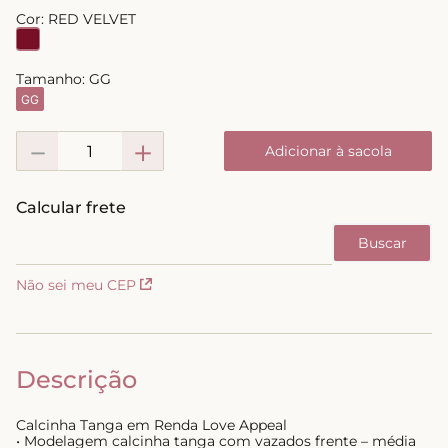
Cor:
RED VELVET
8
º
short doll
9
º
biquini
Tamanho:
GG
10
º
calcinha
GG
－
＋
Adicionar à sacola
Não sei meu CEP
Descrição
Calcinha Tanga em Renda Love Appeal
• Modelagem calcinha tanga com vazados frente – média