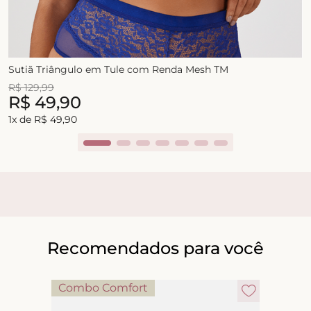
Sutiã Triângulo em Tule com Renda Mesh TM
R$
129
,
99
R$
49
,
90
1
x de
R$
49
,
90
Recomendados para você
Combo Comfort