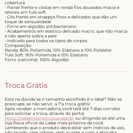
cobertura
• Painel frente e costas em renda fios dourados macia e
laterais em tule soft
• Cós frente em strappys finos e delicados que dão um
toque de sensualidade
• Forro em algodão antibacteriano
• Acabamentos em elástico delicado macio, que não marca
e não aperta sobre a pele
• Indicado para todos os tipos de corpos
Composição:
Renda: 80% Poliamida, 10% Elastano e 10% Poliéster
Tule Soft: 90% Poliamida e 10% Elastano
Forro (calcinha): 100% Algodão
Troca Grátis
Está na dúvida se o tamanho escolhido é o ideal? Não se
preocupe, se não servir, a 1ªa troca grátis!
Após receber a mercadoria você terá até 7 dias corridos
para solicitar a troca, através do portal
https://liebelingerie.troque.app.br
ou dirigindo-se até uma
loja física oficial da Liebe mais próxima de você.
Lembrando que o produto deve estar sem indícios de uso,
não lavado, sem odores, sem ajustes e com a etiqueta